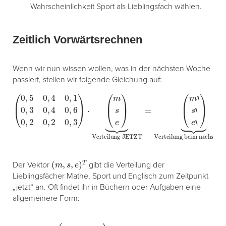
Wahrscheinlichkeit Sport als Lieblingsfach wählen.
Zeitlich Vorwärtsrechnen
Wenn wir nun wissen wollen, was in der nächsten Woche
passiert, stellen wir folgende Gleichung auf:
Verteilung JETZT
(
0
,
5
0
,
4
=
0
(
m
,
1
0
‘
s
,
‘
3
e
0
‘
)
,
⏟
4
Verteilung beim nächsten Mal
0
,
6
0
,
2
0
,
2
0
,
3
)
⋅
(
m
s
e
)
⏟
(
1
)
ä
(
m
,
s
,
e
)
T
Der Vektor
gibt die Verteilung der
Lieblingsfächer Mathe, Sport und Englisch zum Zeitpunkt
„jetzt“ an. Oft findet ihr in Büchern oder Aufgaben eine
allgemeinere Form:
(
⋯
⋮
⋱
)
⋅
(
x
y
z
)
=
(
x
‘
y
‘
z
‘
)