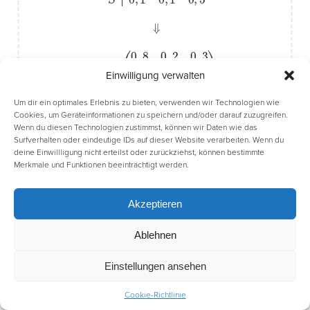
⇓
(
0
,
8
0
,
2
0
,
3
0
,
1
M
0
,
=
7
0
,
2
0
,
1
0
,
1
0
,
5
)
Einwilligung verwalten
Um dir ein optimales Erlebnis zu bieten, verwenden wir Technologien wie
Cookies, um Geräteinformationen zu speichern und/oder darauf zuzugreifen.
b)
Wenn du diesen Technologien zustimmst, können wir Daten wie das
Surfverhalten oder eindeutige IDs auf dieser Website verarbeiten. Wenn du
Verteilung in diesem Jahr:
deine Einwillligung nicht erteilst oder zurückziehst, können bestimmte
V
(
650
=
200
150
)
Merkmale und Funktionen beeinträchtigt werden.
Verteilung im nächsten Jahr:
Akzeptieren
V
(
605
′
=
M
235
⋅
V
=
(
160
0
,
8
0
)
,
2
0
,
3
0
,
1
0
,
7
0
,
2
0
,
1
0
,
1
0
,
5
)
⋅
(
650
200
150
)
=
Ablehnen
M
⋅
x
→
=
V
Verteilung im vorherigen Jahr, mit dem Ansatz
:
(
650
200
150
(
0
)
⇒
,
8
0
I
0
,
2
,
8
0
x
,
3
+
0
0
,
1
,
2
0
y
,
7
+
0
0
,
2
,
3
0
z
,
1
=
0
650
,
1
0
,
5
II
)
0
⋅
(
x
,
1
x
y
+
z
0
)
=
,
7
y
+
0
,
2
z
=
200
III
0
,
1
x
+
0
Einstellungen ansehen
Cookie-Richtlinie