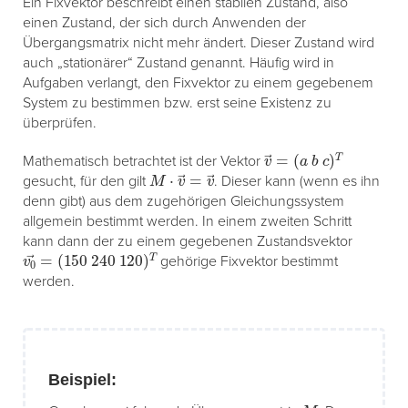
Ein Fixvektor beschreibt einen stabilen Zustand, also
einen Zustand, der sich durch Anwenden der
Übergangsmatrix nicht mehr ändert. Dieser Zustand wird
auch „stationärer“ Zustand genannt. Häufig wird in
Aufgaben verlangt, den Fixvektor zu einem gegebenem
System zu bestimmen bzw. erst seine Existenz zu
überprüfen.
v
(
a
→
b
=
c
)
T
Mathematisch betrachtet ist der Vektor
M
⋅
v
→
=
v
→
gesucht, für den gilt
. Dieser kann (wenn es ihn
denn gibt) aus dem zugehörigen Gleichungssystem
allgemein bestimmt werden. In einem zweiten Schritt
kann dann der zu einem gegebenen Zustandsvektor
v
(
150
0
→
240
=
120
)
T
gehörige Fixvektor bestimmt
werden.
Beispiel:
M