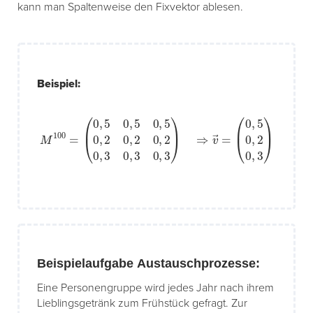
kann man Spaltenweise den Fixvektor ablesen.
Beispiel:
M
100
=
(
0
,
5
0
,
5
0
,
5
(
0
0
,
,
5
2
0
0
,
,
2
2
0
0
,
,
3
2
)
0
,
3
0
,
3
0
,
3
)
⇒
v
→
=
Beispielaufgabe Austauschprozesse:
Eine Personengruppe wird jedes Jahr nach ihrem
Lieblingsgetränk zum Frühstück gefragt. Zur