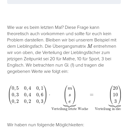
Wie war es beim letzten Mal? Diese Frage kann
theoretisch auch vorkommen und sollte für euch kein
Problem darstellen. Bleiben wir bei unserem Beispiel mit
M
dem Lieblingsfach. Die Übergangsmatrix
entnehmen
wir von oben, die Verteilung der Lieblingsfächer zum
jetzigen Zeitpunkt sei 20 für Mathe, 10 für Sport, 3 bei
Englisch. Wir betrachten nun Gl. (1) und tragen die
gegebenen Werte wie folgt ein:
(
0
,
5
0
Verteilung letzte Woche
,
4
0
,
1
0
,
3
=
0
(
20
,
4
0
10
,
6
3
0
)
⏟
,
2
Verteilung in dieser Woche
0
,
2
0
,
3
)
⋅
(
m
s
e
)
⏟
Wir haben nun folgende Möglichkeiten: