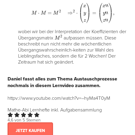
M
⋅
M
=
M
2
⇒
2
⋅
(
x
y
z
)
=
(
x
“
y
“
z
“
)
,
wobei wir bei der Interpretation der Koeffizienten der
M
2
Übergangsmatrix
aufpassen müssen. Diese
beschreibt nun nicht mehr die wöchentlichen
Übergangswahrscheinlich-keiten zur Wahl des
Lieblingsfaches, sondern die für 2 Wochen! Der
Zeitraum hat sich geändert.
Daniel fasst alles zum Thema Austauschprozesse
nochmals in diesem Lernvideo zusammen.
httpv://www.youtube.com/watch?v=–hyMa4T0yM
Mathe-Abi Lernhefte
inkl. Aufgabensammlung
4,6 von 5 Sternen
JETZT KAUFEN