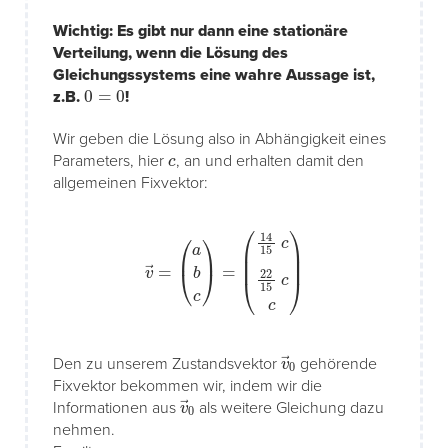
Wichtig: Es gibt nur dann eine stationäre
Verteilung, wenn die Lösung des
Gleichungssystems eine wahre Aussage ist,
0
=
0
z.B.
!
Wir geben die Lösung also in Abhängigkeit eines
c
Parameters, hier
, an und erhalten damit den
allgemeinen Fixvektor:
v
→
=
(
a
b
c
)
=
(
14
15
c
22
15
c
c
)
v
→
0
Den zu unserem Zustandsvektor
gehörende
Fixvektor bekommen wir, indem wir die
v
→
0
Informationen aus
als weitere Gleichung dazu
nehmen.