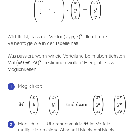
(
x
,
y
,
z
)
T
Wichtig ist, dass der Vektor
die gleiche
Reihenfolge wie in der Tabelle hat!
Was passiert, wenn wir die Verteilung beim übernächsten
(
x
“
y
“
z
“
)
T
Mal
bestimmen wollen? Hier gibt es zwei
Möglichkeiten:
Möglichkeit
M
⋅
(
x
y
z
)
=
(
x
‘
y
‘
z
‘
)
und dann
⋅
(
x
‘
y
‘
z
‘
)
=
(
x
“
y
“
z
“
)
M
Möglichkeit – Übergangsmatrix
im Vorfeld
multiplizieren (siehe Abschnitt Matrix mal Matrix).