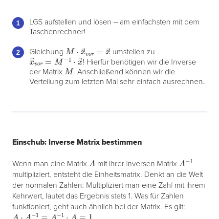
LGS aufstellen und lösen – am einfachsten mit dem
Taschenrechner!
M
⋅
x
→
v
o
r
=
x
→
Gleichung
umstellen zu
x
→
v
o
r
=
M
−
1
⋅
x
→
! Hierfür benötigen wir die Inverse
M
der Matrix
. Anschließend können wir die
Verteilung zum letzten Mal sehr einfach ausrechnen.
Einschub: Inverse Matrix bestimmen
A
A
−
1
Wenn man eine Matrix
mit ihrer inversen Matrix
multipliziert, entsteht die Einheitsmatrix. Denkt an die Welt
der normalen Zahlen: Multipliziert man eine Zahl mit ihrem
Kehrwert, lautet das Ergebnis stets 1. Was für Zahlen
funktioniert, geht auch ähnlich bei der Matrix. Es gilt:
A
⋅
A
−
1
=
A
−
1
⋅
A
=
1
.