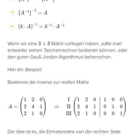
(
A
−
1
)
−
1
=
A
(
k
⋅
A
)
−
1
=
k
−
1
⋅
A
−
1
3
×
3
Wenn wir eine
Matrix vorliegen haben, sollte man
entweder seinen Taschenrechner bedienen können, oder
den guten Gauß-Jordan-Algorithmus beherrschen.
Hier ein
Beispiel
:
Bestimme die Inverse zur reellen Matrix
A
=
(
1
2
0
2
4
1
2
1
0
)
⇒
I
II
III
(
1
2
0
1
0
0
2
4
1
0
1
0
2
1
0
0
0
1
)
Die Idee ist es, die Einheitsmatrix von der rechten Seite