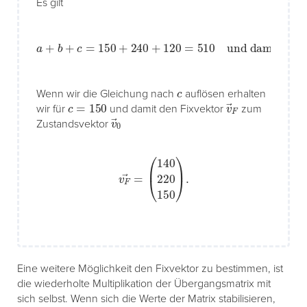
Es gilt
a
+
b
+
c
und damit auch
=
150
14
+
240
15
c
+
+
22
120
15
=
c
510
+
c
=
510
c
Wenn wir die Gleichung nach
auflösen erhalten
c
=
150
v
→
F
wir für
und damit den Fixvektor
zum
v
→
0
Zustandsvektor
v
F
→
=
(
140
220
150
)
.
Eine weitere Möglichkeit den Fixvektor zu bestimmen, ist
die wiederholte Multiplikation der Übergangsmatrix mit
sich selbst. Wenn sich die Werte der Matrix stabilisieren,