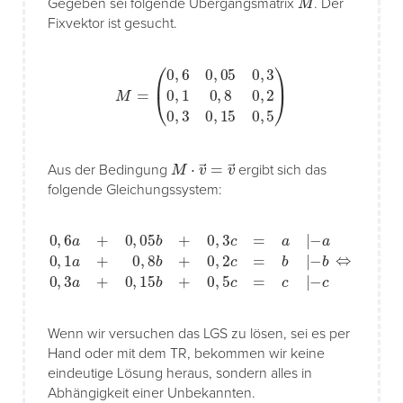
Gegeben sei folgende Übergangsmatrix
. Der
Fixvektor ist gesucht.
M
=
(
0
,
6
0
,
05
0
,
3
0
,
1
0
,
8
0
,
2
0
,
3
0
,
15
0
,
5
)
M
⋅
v
→
=
v
→
Aus der Bedingung
ergibt sich das
folgende Gleichungssystem:
−
c
0
⇔
,
6
−
a
0
+
,
4
0
a
,
05
+
0
−
b
,
b
05
+
0
0
,
b
3
,
3
+
a
c
0
+
=
0
,
3
a
,
15
c
|
−
=
b
a
0
0
+
0
0
,
1
,
a
1
,
a
5
+
−
c
0
0
=
,
8
c
,
2
b
|
b
+
+
0
0
,
2
,
2
c
c
=
=
b
0
|
0
,
3
a
+
0
,
15
Wenn wir versuchen das LGS zu lösen, sei es per
Hand oder mit dem TR, bekommen wir keine
eindeutige Lösung heraus, sondern alles in
Abhängigkeit einer Unbekannten.