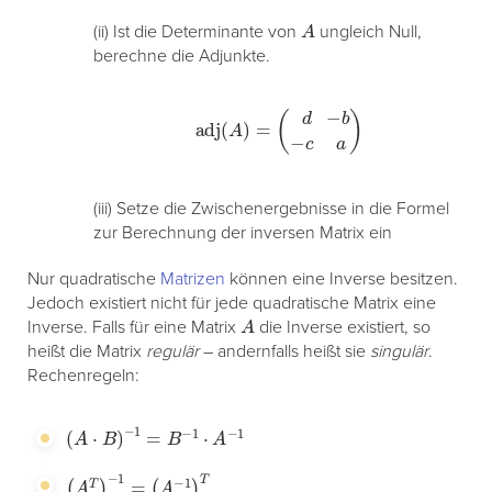
A
(ii) Ist die Determinante von
ungleich Null,
berechne die Adjunkte.
adj
(
A
)
=
(
d
−
b
−
c
a
)
(iii) Setze die Zwischenergebnisse in die Formel
zur Berechnung der inversen Matrix ein
Nur quadratische
Matrizen
können eine Inverse besitzen.
Jedoch existiert nicht für jede quadratische Matrix eine
A
Inverse. Falls für eine Matrix
die Inverse existiert, so
heißt die Matrix
regulär
– andernfalls heißt sie
singulär
.
Rechenregeln:
(
A
⋅
B
)
−
1
=
B
−
1
⋅
A
−
1
(
A
T
)
−
1
=
(
A
−
1
)
T