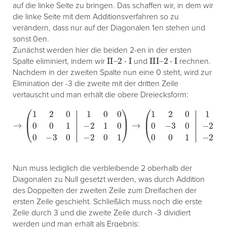
auf die linke Seite zu bringen. Das schaffen wir, in dem wir
die linke Seite mit dem Additionsverfahren so zu
verändern, dass nur auf der Diagonalen 1en stehen und
sonst 0en.
Zunächst werden hier die beiden 2-en in der ersten
II
–
2
⋅
I
III
–
2
⋅
I
Spalte eliminiert, indem wir
und
rechnen.
Nachdem in der zweiten Spalte nun eine 0 steht, wird zur
Elimination der -3 die zweite mit der dritten Zeile
vertauscht und man erhält die obere Dreiecksform:
→
(
1
2
0
1
0
0
0
0
1
−
2
1
0
0
−
3
0
−
2
0
1
)
→
(
1
2
0
1
0
0
0
−
3
0
−
2
0
1
0
0
1
−
2
1
Nun muss lediglich die verbleibende 2 oberhalb der
Diagonalen zu Null gesetzt werden, was durch Addition
des Doppelten der zweiten Zeile zum Dreifachen der
ersten Zeile geschieht. Schließlich muss noch die erste
Zeile durch 3 und die zweite Zeile durch -3 dividiert
werden und man erhält als Ergebnis: