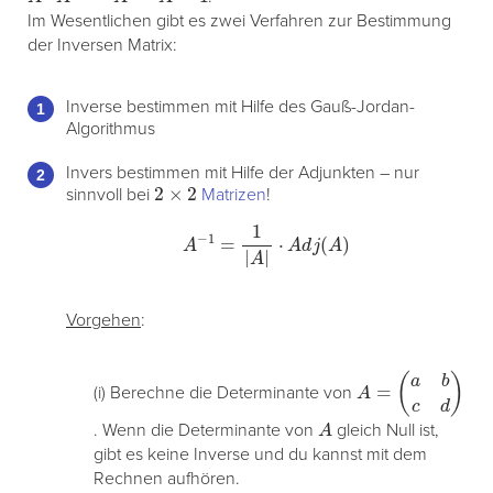
Im Wesentlichen gibt es zwei Verfahren zur Bestimmung
der Inversen Matrix:
Inverse bestimmen mit Hilfe des Gauß-Jordan-
Algorithmus
Invers bestimmen mit Hilfe der Adjunkten – nur
2
×
2
sinnvoll bei
Matrizen
!
A
−
1
=
1
|
A
|
⋅
A
d
j
(
A
)
Vorgehen
:
A
(
a
=
b
c
d
)
(i) Berechne die Determinante von
A
. Wenn die Determinante von
gleich Null ist,
gibt es keine Inverse und du kannst mit dem
Rechnen aufhören.