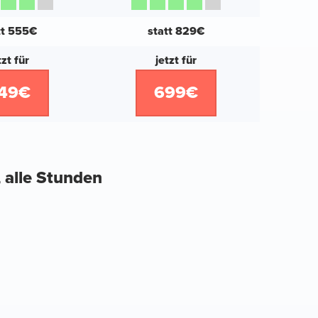
tt 555€
statt 829€
tzt für
jetzt für
49€
699€
, alle Stunden