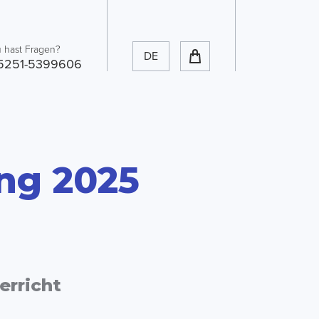
 hast Fragen?
DE
5251-5399606
ng 2025
erricht