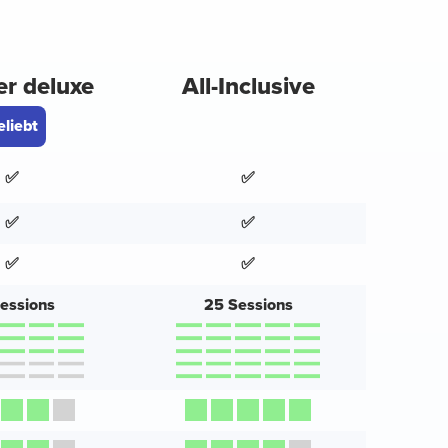
er deluxe
All-Inclusive
eliebt
✅
✅
✅
✅
✅
✅
Sessions
25 Sessions