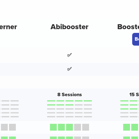
erner
Abibooster
Boost
B
✅
✅
8 Sessions
15 