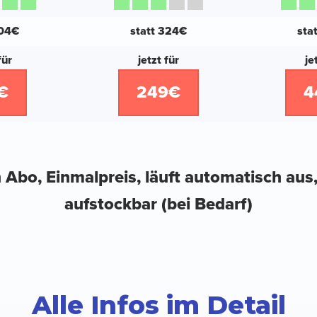
104€
statt 324€
sta
für
jetzt für
je
€
249€
4
 Abo, Einmalpreis, läuft automatisch aus
aufstockbar (bei Bedarf)
Alle Infos im Detail