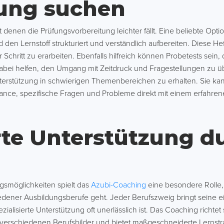
ung suchen
 denen die Prüfungsvorbereitung leichter fällt. Eine beliebte Opti
den Lernstoff strukturiert und verständlich aufbereiten. Diese He
Schritt zu erarbeiten. Ebenfalls hilfreich können Probetests sein, d
abei helfen, den Umgang mit Zeitdruck und Fragestellungen zu üb
Unterstützung in schwierigen Themenbereichen zu erhalten. Sie k
Chance, spezifische Fragen und Probleme direkt mit einem erfahren
erte Unterstützung d
ngsmöglichkeiten spielt das
Azubi-Coaching
eine besondere Rolle
edener Ausbildungsberufe geht. Jeder Berufszweig bringt seine
zialisierte Unterstützung oft unerlässlich ist. Das Coaching richtet 
verschiedenen Berufsbilder und bietet maßgeschneiderte Lernstr