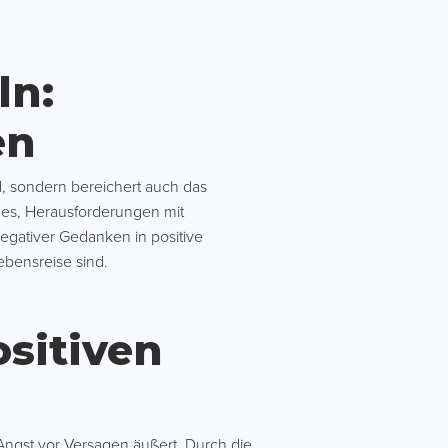
ln:
en
d, sondern bereichert auch das
 es, Herausforderungen mit
negativer Gedanken in positive
ebensreise sind.
ositiven
 Angst vor Versagen äußert. Durch die