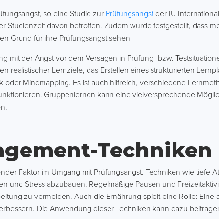
fungsangst, so eine Studie zur
Prüfungsangst
der IU Internationa
 Studienzeit davon betroffen. Zudem wurde festgestellt, dass meh
en Grund für ihre Prüfungsangst sehen.
mit der Angst vor dem Versagen in Prüfung- bzw. Testsituationen 
en realistischer Lernziele, das Erstellen eines strukturierten Le
 oder Mindmapping. Es ist auch hilfreich, verschiedene Lernme
nktionieren. Gruppenlernen kann eine vielversprechende Möglich
en.
agement-Techniken
ender Faktor im Umgang mit Prüfungsangst. Techniken wie tiefe 
en und Stress abzubauen. Regelmäßige Pausen und Freizeitaktivitä
beitung zu vermeiden. Auch die Ernährung spielt eine Rolle: Ei
verbessern. Die Anwendung dieser Techniken kann dazu beitragen