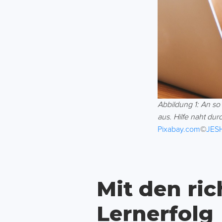
Abbildung 1: An s
aus. Hilfe naht du
Pixabay.com
©
JES
Mit den ri
Lernerfolg