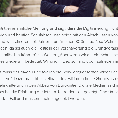
ritt eine ähnliche Meinung und sagt, dass die Digitalisierung nic
hren und heutige Schulabschlüsse seien mit den Abschlüssen von
 und wir trainieren seit Jahren nur für einen 800m Lauf“, so Weine
gen, da sei auch die Politik in der Verantwortung die Grundvorau
icht mithalten können“, so Weiner. „Aber wenn wir auf die Schule s
Dies wiederum bedeutet: Wir sind in Deutschland doch zufrieden m
es muss das Niveau und folglich die Schwierigkeitsgrade wieder 
ern“. Dazu braucht es zeitnahe Investitionen in die Grundvoraus
Lehrkräfte und in den Abbau von Bürokratie. Digitale Medien sind n
das hat die Erfahrung der letzten Jahre deutlich gezeigt. Eine sin
 jeden Fall und müssen auch eingesetzt werden.