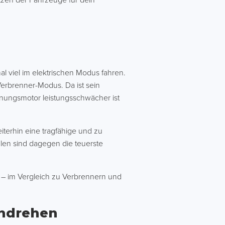
utzen der Fahrzeuge für dein
al viel im elektrischen Modus fahren.
 Verbrenner-Modus. Da ist sein
nnungsmotor leistungsschwächer ist
iterhin eine tragfähige und zu
ulen sind dagegen die teuerste
 – im Vergleich zu Verbrennern und
andrehen