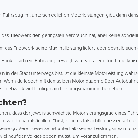
.
in Fahrzeug mit unterschiedlichen Motorleistungen gibt, dann dar
em das Triebwerk den geringsten Verbrauch hat, aber keine sonderli
dem das Triebwerk seine Maximalleistung liefert, aber deshalb auc
Punkte sich ein Fahrzeug bewegt, wird vor allem durch die typisc
n in der Stadt unterwegs bist, ist die kleinste Motorleistung wahr
uch. Wenn du jedoch mit demselben Motor dauernd über Autobahne
das Triebwerk viel häufiger am Leistungsmaximum betrieben.
chten?
gehen, dass der jeweils schwächste Motorisierungsgrad eines Fahr
, wo du hauptsächlich fährst, kann es tatsächlich besser sein, e
eine größere Power selbst unterhalb seines Leistungsmaximums we
viel häufiger Vollgas geben musst, um voranzukommen.