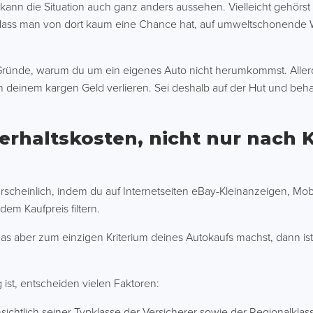
ann die Situation auch ganz anders aussehen. Vielleicht gehörst
dass man von dort kaum eine Chance hat, auf umweltschonende W
Gründe, warum du um ein eigenes Auto nicht herumkommst. Aller
 von deinem kargen Geld verlieren. Sei deshalb auf der Hut und be
erhaltskosten, nicht nur nach 
scheinlich, indem du auf Internetseiten eBay-Kleinanzeigen, Mo
 dem Kaufpreis filtern.
 das aber zum einzigen Kriterium deines Autokaufs machst, dann is
g ist, entscheiden vielen Faktoren:
sichtlich seiner Typklasse der Versicherer sowie der Regionalklas