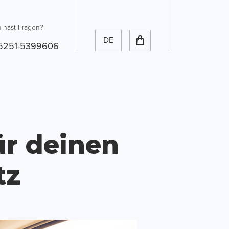
 hast Fragen?
DE
5251-5399606
ür deinen
tz