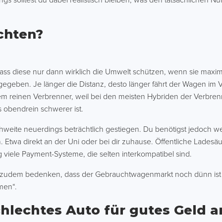
s solltest du dabei realistisch bleiben, was den tatsächlichen N
chten?
 dass diese nur dann wirklich die Umwelt schützen, wenn sie maxim
e gegeben. Je länger die Distanz, desto länger fährt der Wagen im
nem reinen Verbrenner, weil bei den meisten Hybriden der Verbre
 obendrein schwerer ist.
ichweite neuerdings beträchtlich gestiegen. Du benötigst jedoch we
 Etwa direkt an der Uni oder bei dir zuhause. Öffentliche Ladesä
 viele Payment-Systeme, die selten interkompatibel sind.
 du zudem bedenken, dass der Gebrauchtwagenmarkt noch dünn ist
men“.
schlechtes Auto für gutes Geld 