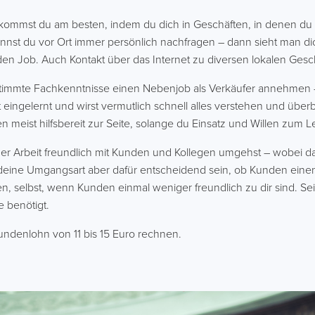
kommst du am besten, indem du dich in Geschäften, in denen du 
nst du vor Ort immer persönlich nachfragen – dann sieht man dic
r den Job. Auch Kontakt über das Internet zu diversen lokalen Gesch
immte Fachkenntnisse einen Nebenjob als Verkäufer annehmen – 
t eingelernt und wirst vermutlich schnell alles verstehen und übe
ten meist hilfsbereit zur Seite, solange du Einsatz und Willen zum L
iner Arbeit freundlich mit Kunden und Kollegen umgehst – wobei das
 deine Umgangsart aber dafür entscheidend sein, ob Kunden einen 
iben, selbst, wenn Kunden einmal weniger freundlich zu dir sind.
e benötigt.
undenlohn von 11 bis 15 Euro rechnen.