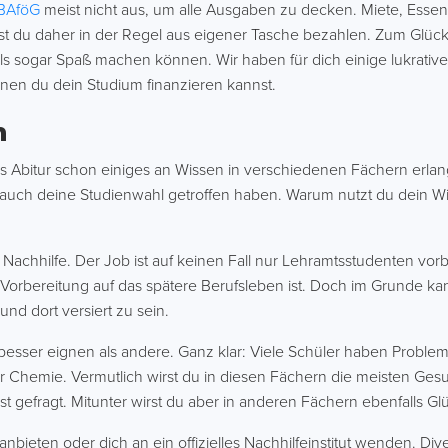
BAföG
meist nicht aus, um alle Ausgaben zu decken. Miete, Essen, 
t du daher in der Regel aus eigener Tasche bezahlen. Zum Glück
ls sogar Spaß machen können. Wir haben für dich einige lukrativ
nen du dein Studium finanzieren kannst.
n
as Abitur schon einiges an Wissen in verschiedenen Fächern erlang
t auch deine Studienwahl getroffen haben. Warum nutzt du dein W
achhilfe. Der Job ist auf keinen Fall nur Lehramtsstudenten vorb
te Vorbereitung auf das spätere Berufsleben ist. Doch im Grunde k
nd dort versiert zu sein.
fe besser eignen als andere. Ganz klar: Viele Schüler haben Probl
r Chemie. Vermutlich wirst du in diesen Fächern die meisten Ges
st gefragt. Mitunter wirst du aber in anderen Fächern ebenfalls G
anbieten oder dich an ein offizielles Nachhilfeinstitut wenden. D