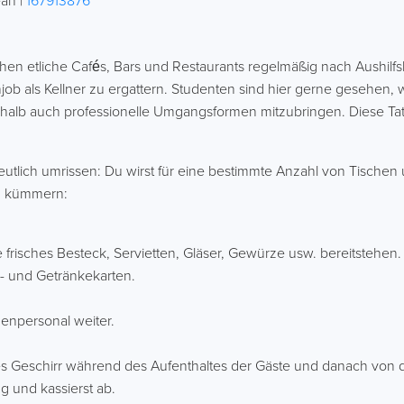
ean |
167913876
n etliche Cafés, Bars und Restaurants regelmäßig nach Aushilfskr
ob als Kellner zu ergattern. Studenten sind hier gerne gesehen, 
alb auch professionelle Umgangsformen mitzubringen. Diese Tat
deutlich umrissen: Du wirst für eine bestimmte Anzahl von Tischen
in kümmern:
e frisches Besteck, Servietten, Gläser, Gewürze usw. bereitstehen.
e- und Getränkekarten.
henpersonal weiter.
tes Geschirr während des Aufenthaltes der Gäste und danach von 
g und kassierst ab.