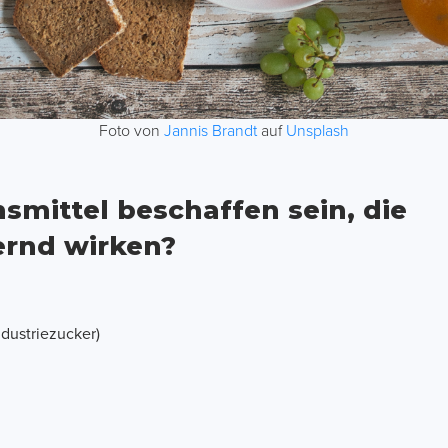
Foto von
Jannis Brandt
auf
Unsplash
smittel beschaffen sein, die
ernd wirken?
dustriezucker)