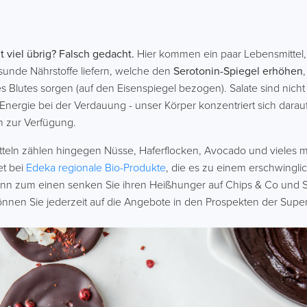
t viel übrig? Falsch gedacht.
Hier kommen ein paar Lebensmittel, 
sunde Nährstoffe liefern, welche den
Serotonin-Spiegel erhöhen
s Blutes sorgen (auf den Eisenspiegel bezogen). Salate sind nich
Energie bei der Verdauung - unser Körper konzentriert sich darauf
n zur Verfügung.
teln zählen hingegen Nüsse, Haferflocken, Avocado und vieles me
et bei
Edeka regionale Bio-Produkte
, die es zu einem erschwingli
enn zum einen senken Sie ihren Heißhunger auf Chips & Co und S
nnen Sie jederzeit auf die Angebote in den Prospekten der Supe