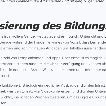
Lösungen verändern die Art zu lernen und Bildung zu genießen.
lisierung des Bildun
ns ist in vollem Gange. Heutzutage ist es möglich, Unterricht und
erade während der Pandemie war es von Vorteil, dass Lernende n
ht lernen und sich mit neuen Aufgaben und Inhalten auseinander
elzahl von Lernplattformen und Apps. Über diese ist es möglich,
Lerninhalte
stehen rund um die Uhr zur Verfügung
und können übe
altestelle oder beim Arzt im Wartezimmer lernen und sich immer d
 passt.
funktioniert, ist jedoch ein deutlicher Ausbau der digitalen Infrast
rnet
, was den Einsatz von Videokonferenzen und digitalem Unterr
er wichtig, die richtigen Weichen zu stellen, um das digitale Bild
lten.