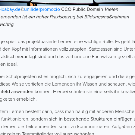
pixabay.de
©
uniliderpromocio
CCO Public Domain
Vielen
Lernenden ist ein hoher Praxisbezug bei Bildungsmaßnahmen
wichtig.
 spielt das projektbasierte Lernen eine wichtige Rolle. Es geht l
 den Kopf mit Informationen vollzustopfen. Stattdessen sind Un
raktisch veranlagt sind
und das vorhandene Fachwissen gezielt
nen ideal.
ei Schulprojekten ist es möglich, sich zu engagieren und die eig
iese Weise vertiefen die Lernenden ihr Wissen und schauen, wie
Umfeld anwenden
können. Hierbei schulen sie einerseits ihr krea
gkeiten erheblich.
rtem Lernen besteht darin, dass man häufig mit anderen Menschen z
u funktionieren, sondern
sich in bestehende Strukturen einfügen
n lernen die Teilnehmenden somit zu kommunizieren, Aufgaben
einzelnen Teammitglieder voll auszuschöpfen.