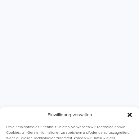
Einwilligung verwalten
ABI Intensivkurse
Online-Kurse
Um dir ein optimales Erlebnis zu bieten, verwenden wir Technologien wie
Cookies, um Geräteinformationen zu speichern und/oder darauf zuzugreifen.
Wenn du diesen Technologien zustimmst, können wir Daten wie das