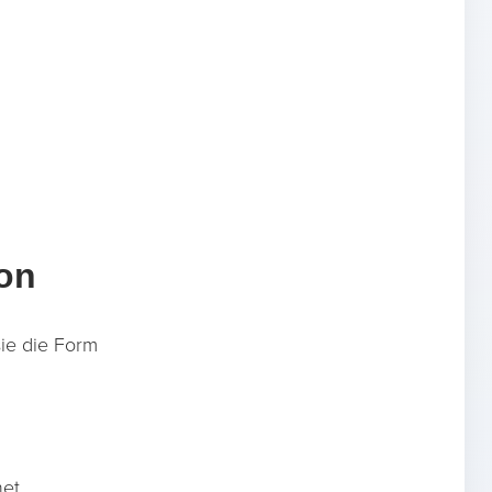
on
sie die Form
et.