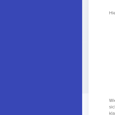
Hi
Wi
si
kla