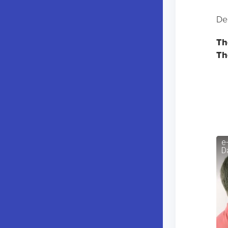
De
Th
Th
e
D