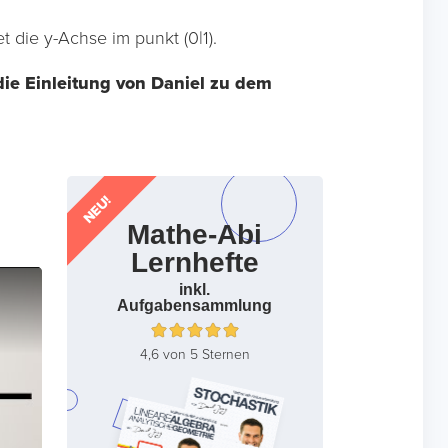
 die y-Achse im punkt (0|1).
ie Einleitung von Daniel zu dem
NEU!
Mathe-Abi
Lernhefte
inkl.
Aufgabensammlung
4,6 von 5 Sternen