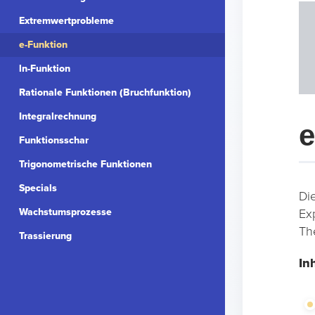
Extremwertprobleme
e-Funktion
ln-Funktion
Rationale Funktionen (Bruchfunktion)
Integralrechnung
e
Funktionsschar
Trigonometrische Funktionen
Specials
Di
Wachstumsprozesse
Ex
Th
Trassierung
In