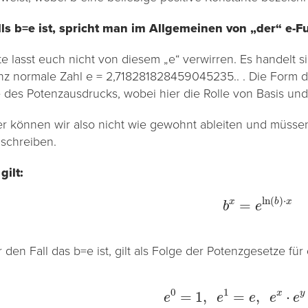
lls b=e ist, spricht man im Allgemeinen von „der“ e-F
tte lasst euch nicht von diesem „e“ verwirren. Es handelt 
nz normale Zahl e = 2,718281828459045235.. . Die Form de
e des Potenzausdrucks, wobei hier die Rolle von Basis und
er können wir also nicht wie gewohnt ableiten und müss
schreiben.
gilt:
b
x
=
e
ln
(
b
)
⋅
x
 den Fall das b=e ist, gilt als Folge der Potenzgesetze für
e
0
=
1
,
e
1
=
e
,
e
x
⋅
e
y
=