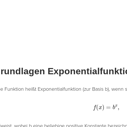
rundlagen Exponentialfunkti
ne Funktion heißt Exponentialfunktion (zur Basis b), wenn 
f
(
x
)
=
b
x
,
fweist, wobei b eine beliebige positive Konstante bezeichn