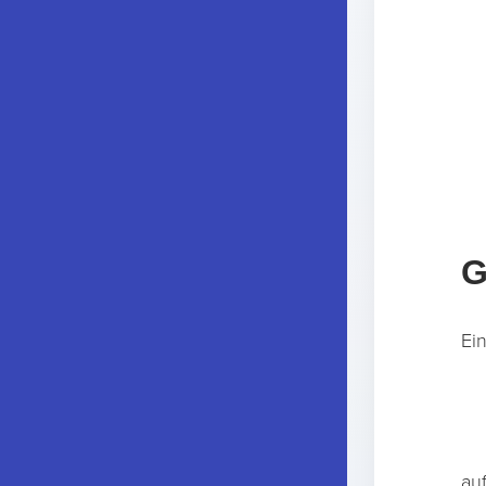
G
Ei
au