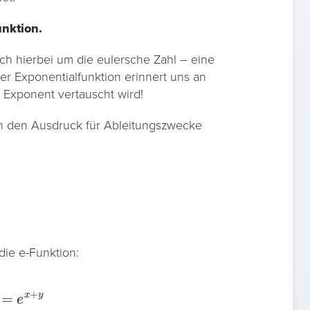
unktion.
sich hierbei um die eulersche Zahl – eine
r Exponentialfunktion erinnert uns an
 Exponent vertauscht wird!
en den Ausdruck für Ableitungszwecke
 die e-Funktion:
e
x
+
y