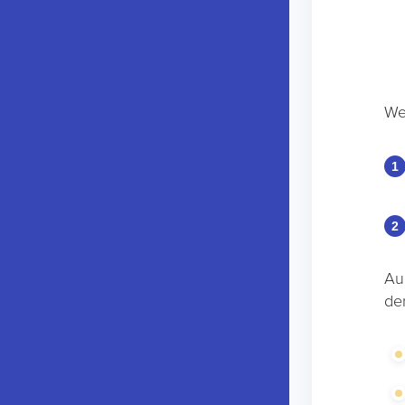
We
Au
de