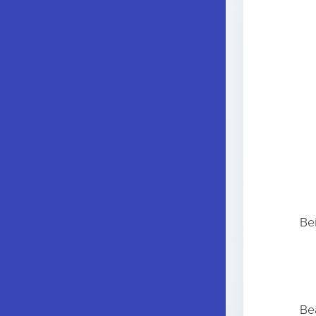
Be
Be