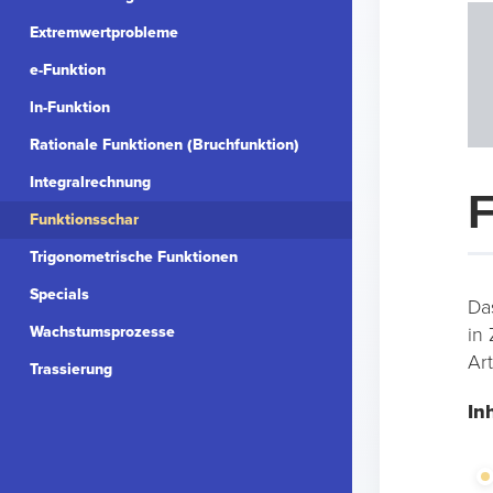
Extremwertprobleme
e-Funktion
ln-Funktion
Rationale Funktionen (Bruchfunktion)
Integralrechnung
F
Funktionsschar
Trigonometrische Funktionen
Specials
Da
Wachstumsprozesse
in
Ar
Trassierung
In