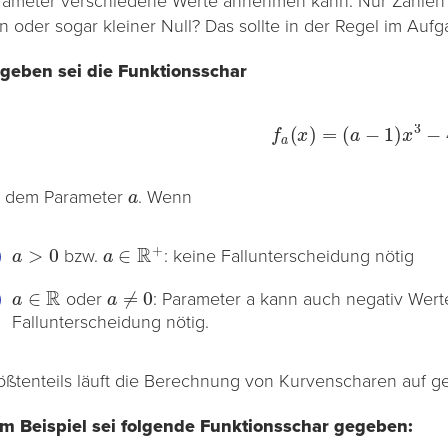
rameter verschiedene Werte annehmen kann. Nur Zahlen g
in oder sogar kleiner Null? Das sollte in der Regel im Au
geben sei die Funktionsschar
f
a
(
x
)
=
(
a
−
1
)
x
3
−
4
a
x
a
t dem Parameter
. Wenn
a
>
0
a
∈
R
+
bzw.
: keine Fallunterscheidung nötig
a
∈
R
a
≠
0
oder
: Parameter a kann auch negativ Wert
Fallunterscheidung nötig.
ößtenteils läuft die Berechnung von Kurvenscharen auf g
m Beispiel sei folgende Funktionsschar gegeben: