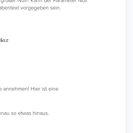
rößer Null? Kann der Parameter Null
fgabentext vorgegeben sein.
e annehmen! Hier ist eine
enau so etwas hinaus.