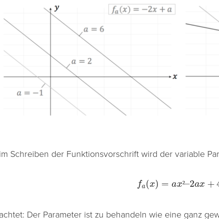
im Schreiben der Funktionsvorschrift wird der variable Pa
f
a
(
x
)
=
a
x
²
–
2
a
x
+
4
a
.
²
achtet: Der Parameter ist zu behandeln wie eine ganz gew