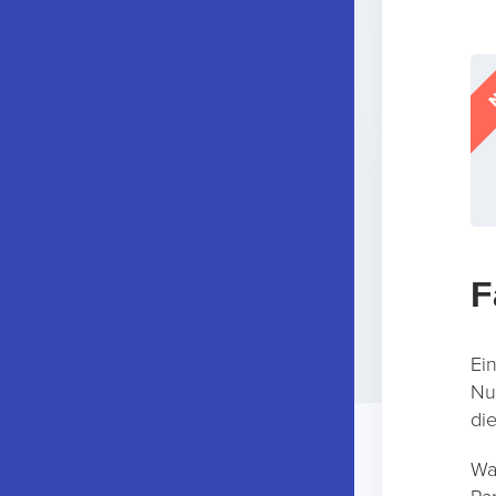
N
F
Ei
Nu
di
Wa