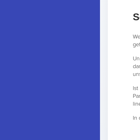
S
We
gef
Un
da
un
Is
Pa
lin
In