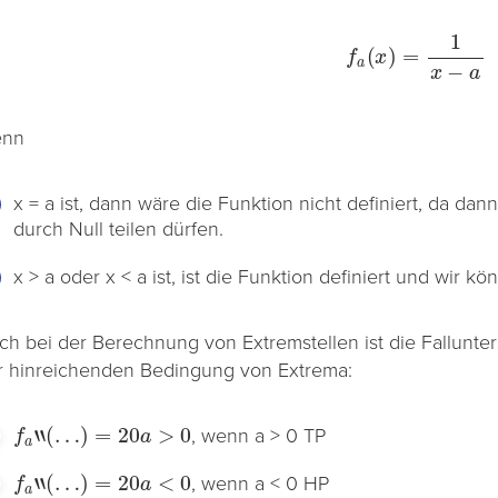
f
a
(
x
)
=
1
x
−
a
nn
x = a ist, dann wäre die Funktion nicht definiert, da dan
durch Null teilen dürfen.
x > a oder x < a ist, ist die Funktion definiert und wir kö
ch bei der Berechnung von Extremstellen ist die Fallunte
r hinreichenden Bedingung von Extrema:
f
a
“
(
…
)
=
20
a
>
0
, wenn a > 0 TP
f
a
“
(
…
)
=
20
a
<
0
, wenn a < 0 HP