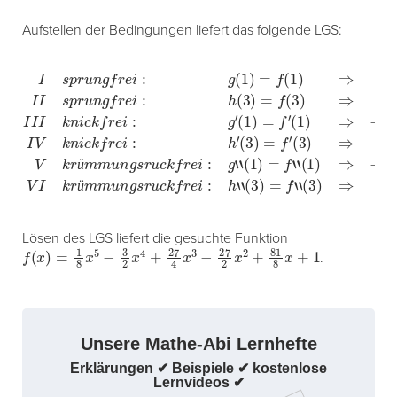
Aufstellen der Bedingungen liefert das folgende LGS:
I
s
p
r
u
n
g
f
r
e
i
:
g
(
1
)
=
f
(
1
)
⇒
3
=
a
+
b
+
c
+
d
+
e
+
f
I
I
s
p
r
u
n
g
f
r
e
i
:
h
(
3
)
=
f
(
3
)
ü
ü
Lösen des LGS liefert die gesuchte Funktion
f
(
x
)
=
1
8
x
5
−
3
2
x
4
+
27
4
x
3
−
27
2
x
2
+
81
8
x
+
1
.
Unsere Mathe-Abi Lernhefte
Erklärungen ✔ Beispiele ✔ kostenlose
Lernvideos ✔