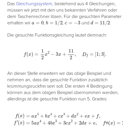
Das
Gleichungssystem
, bestehend aus 4 Gleichungen,
müssen wir jetzt mit den uns bekannten Verfahren oder
dem Taschenrechner lösen. Für die gesuchten Parameter
a
=
0
b
=
1
/
2
c
=
−
3
d
=
11
/
2
erhalten wir
,
,
und
.
Die gesuchte Funktionsgleichung lautet demnach:
f
(
x
)
=
1
2
x
2
−
3
x
+
11
2
,
D
f
=
[
1
;
3
]
.
An dieser Stelle erweitern wir das obige Beispiel und
nehmen an, dass die gesuchte Funktion zusätzlich
krümmungsruckfrei sein soll. Die ersten 4 Bedingung
können aus dem obigen Beispiel übernommen werden,
allerdings ist die gesuchte Funktion nun 5. Grades:
(
x
)
=
5
a
x
4
+
4
b
x
f
(
3
x
+
)
=
3
a
c
x
x
5
2
+
+
b
2
x
d
4
x
+
+
c
e
x
,
3
f
“
+
(
d
x
)
x
=
2
20
+
e
a
x
x
+
3
f
,
+
f
′
12
b
x
2
+
6
c
x
+
2
d