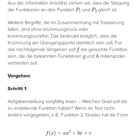
Aus der Information knickfrei ziehen wir, dass die Steigung
P
1
P
2
der Funktionen an den Punkten
und
gleich ist.
Weitere Begriffe, die im Zusammenhang mit Trassierung
fallen, sind ohne krümmungsruck oder
krümmungsruckfrei. Das bedeutet lediglich, dass die
Krümmung am Übergangspunkt identisch sein soll. Für
f
das nachfolgende Vorgehen soll
die gesuchte Funktion
g
h
sein, die die bekannten Funktionen
und
miteinander
verbinden soll.
Vorgehen:
Schritt 1
Aufgabenstellung sorgfältig lesen – Welchen Grad soll die
zu erstellende Funktion haben? Wenn im Text nicht
anders vorgegeben, z.B. Funktion 2. Grades hat die Form
f
(
x
)
=
a
x
2
+
b
x
+
c