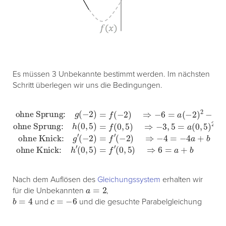
Es müssen 3 Unbekannte bestimmt werden. Im nächsten
Schritt überlegen wir uns die Bedingungen.
ohne Sprung:
ohne Sprung:
ohne Knick:
h
(
0
ohne Knick:
,
5
g
)
g
=
′
(
(
−
f
−
(
0
2
2
h
,
)
5
′
)
=
(
=
0
)
f
f
⇒
′
,
(
(
5
−
−
−
)
2
2
=
3
)
)
f
⇒
⇒
′
,
(
5
0
−
−
=
,
5
a
6
4
)
(
=
=
⇒
0
−
a
,
6
5
(
4
−
=
)
a
2
2
a
+
+
)
+
b
2
0
b
−
,
5
2
b
b
+
+
c
c
Nach dem Auflösen des
Gleichungssystem
erhalten wir
a
=
2
für die Unbekannten
,
b
=
4
c
=
−
6
und
und die gesuchte Parabelgleichung