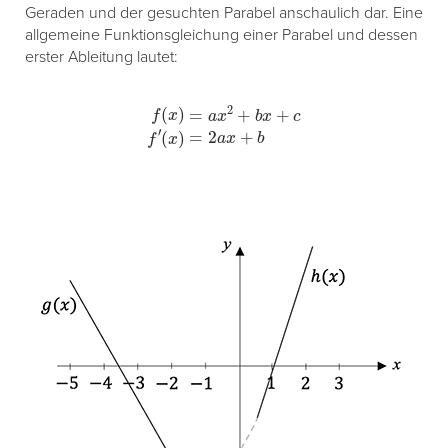
Geraden und der gesuchten Parabel anschaulich dar. Eine
allgemeine Funktionsgleichung einer Parabel und dessen
erster Ableitung lautet:
f
(
x
)
=
a
x
2
+
b
x
+
c
f
′
(
x
)
=
2
a
x
+
b