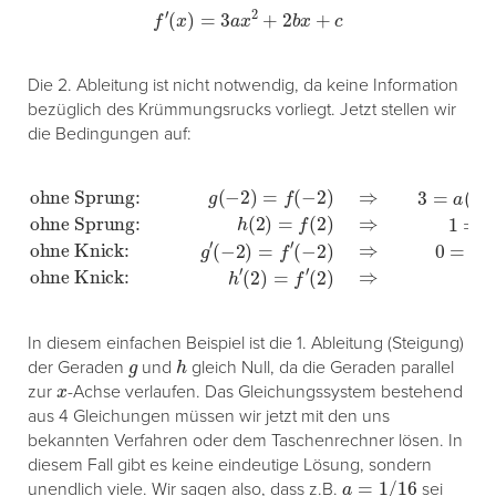
f
′
(
x
)
=
3
a
x
2
+
2
b
x
+
c
Die 2. Ableitung ist nicht notwendig, da keine Information
bezüglich des Krümmungsrucks vorliegt. Jetzt stellen wir
die Bedingungen auf:
ohne Sprung:
ohne Sprung:
(
−
h
2
ohne Knick:
g
(
)
2
(
=
−
)
f
=
′
2
(
f
−
)
(
=
2
2
h
f
)
′
)
(
⇒
(
⇒
−
2
2
1
)
0
=
=
)
⇒
f
a
=
′
(
(
3
2
2
3
a
)
)
=
⇒
3
(
−
a
+
0
(
2
b
−
=
)
(
2
2
2
3
+
)
)
a
3
2
2
(
+
2
+
⋅
b
(
2
)
−
2
(
c
−
2
+
+
2
2
)
d
b
)
⋅
2
ohne Knick:
+
2
−
c
b
2
+
c
c
+
d
g
′
In diesem einfachen Beispiel ist die 1. Ableitung (Steigung)
g
h
der Geraden
und
gleich Null, da die Geraden parallel
x
zur
-Achse verlaufen. Das Gleichungssystem bestehend
aus 4 Gleichungen müssen wir jetzt mit den uns
bekannten Verfahren oder dem Taschenrechner lösen. In
diesem Fall gibt es keine eindeutige Lösung, sondern
a
=
1
/
16
unendlich viele. Wir sagen also, dass z.B.
sei