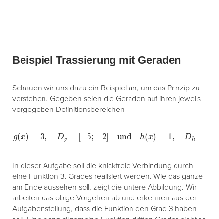
Beispiel Trassierung mit Geraden
Schauen wir uns dazu ein Beispiel an, um das Prinzip zu
verstehen. Gegeben seien die Geraden auf ihren jeweils
vorgegeben Definitionsbereichen
g
(
x
)
=
3
,
D
g
=
[
−
5
;
−
2
]
und
h
(
x
)
=
1
,
D
h
=
[
2
;
4
]
.
In dieser Aufgabe soll die knickfreie Verbindung durch
eine Funktion 3. Grades realisiert werden. Wie das ganze
am Ende aussehen soll, zeigt die untere Abbildung. Wir
arbeiten das obige Vorgehen ab und erkennen aus der
Aufgabenstellung, dass die Funktion den Grad 3 haben