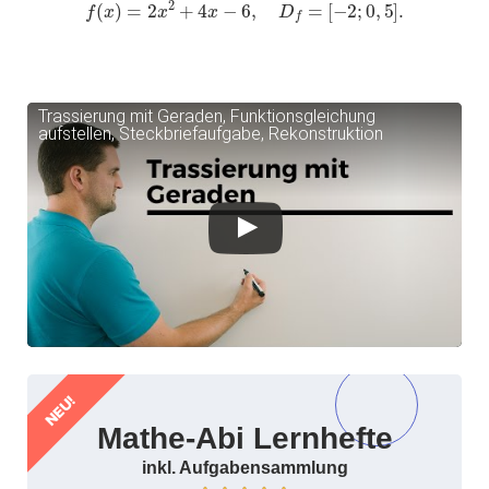
f
(
x
)
=
2
x
2
+
4
x
−
6
,
D
f
=
[
−
2
;
0
,
5
]
.
Trassierung mit Geraden, Funktionsgleichung
aufstellen, Steckbriefaufgabe, Rekonstruktion
NEU!
Mathe-Abi Lernhefte
inkl. Aufgabensammlung