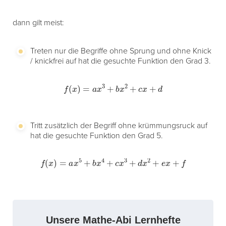
dann gilt meist:
Treten nur die Begriffe ohne Sprung und ohne Knick
/ knickfrei auf hat die gesuchte Funktion den Grad 3.
f
(
x
)
=
a
x
3
+
b
x
2
+
c
x
+
d
Tritt zusätzlich der Begriff ohne krümmungsruck auf
hat die gesuchte Funktion den Grad 5.
f
(
x
)
=
a
x
5
+
b
x
4
+
c
x
3
+
d
x
2
+
e
x
+
f
Unsere Mathe-Abi Lernhefte