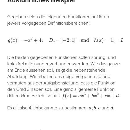
Ausführliches Beispiel
Gegeben seien die folgenden Funktionen auf ihren
jeweils vorgegeben Definitionsbereichen:
g
(
x
)
=
−
x
2
+
4
,
D
g
=
[
−
2
;
1
]
und
h
(
x
)
=
1
,
D
h
=
[
3
;
5
]
.
Die beiden gegebenen Funktionen sollen sprung- und
knickfrei miteinander verbunden werden. Wie das ganze
am Ende aussehen soll, zeigt die nebenstehende
Abbildung. Wir arbeiten das obige Vorgehen ab und
vermuten aus der Aufgabenstellung, dass die Funktion
den Grad 3 haben soll. Eine ganz allgemeine Funktion
f
(
x
)
=
a
x
3
+
b
x
2
+
c
x
+
d
dritten Grades sieht so aus:
.
a
,
b
,
c
d
Es gilt also 4 Unbekannte zu bestimmen:
und
.