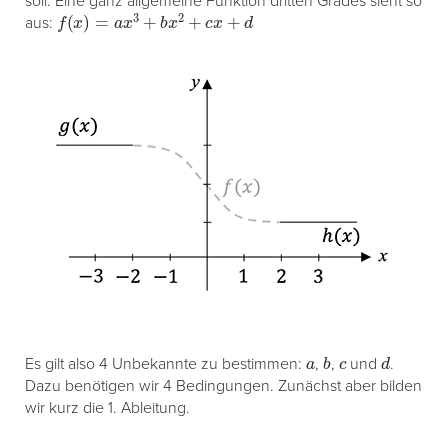
soll. Eine ganz allgemeine Funktion dritten Grades sieht so
f
(
x
)
=
a
x
3
+
b
x
2
+
c
x
+
d
aus:
a
b
c
d
Es gilt also 4 Unbekannte zu bestimmen:
,
,
und
.
Dazu benötigen wir 4 Bedingungen. Zunächst aber bilden
wir kurz die 1. Ableitung.