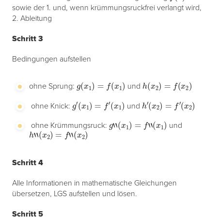
sowie der 1. und, wenn krümmungsruckfrei verlangt wird,
2. Ableitung
Schritt 3
Bedingungen aufstellen
g
(
x
1
)
=
f
(
x
1
)
h
(
x
2
)
=
f
(
x
2
)
ohne Sprung:
und
g
′
(
x
1
)
=
f
′
(
x
1
)
h
′
(
x
2
)
=
f
′
(
x
2
)
ohne Knick:
und
g
“
(
x
1
)
=
f
“
(
x
1
)
ohne Krümmungsruck:
und
h
“
(
x
2
)
=
f
“
(
x
2
)
Schritt 4
Alle Informationen in mathematische Gleichungen
übersetzen, LGS aufstellen und lösen.
Schritt 5