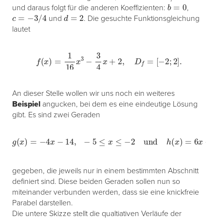
b
=
0
und daraus folgt für die anderen Koeffizienten:
,
c
=
−
3
/
4
d
=
2
und
. Die gesuchte Funktionsgleichung
lautet
f
(
x
)
=
1
16
x
3
−
3
4
x
+
2
,
D
f
=
[
−
2
;
2
]
.
An dieser Stelle wollen wir uns noch ein weiteres
Beispiel
angucken, bei dem es eine eindeutige Lösung
gibt. Es sind zwei Geraden
g
(
x
)
=
−
4
x
−
14
,
−
5
≤
x
≤
−
2
und
h
(
x
)
=
6
x
−
6
,
5
,
0
,
5
≤
x
≤
3
,
gegeben, die jeweils nur in einem bestimmten Abschnitt
definiert sind. Diese beiden Geraden sollen nun so
miteinander verbunden werden, dass sie eine knickfreie
Parabel darstellen.
Die untere Skizze stellt die qualtiativen Verläufe der