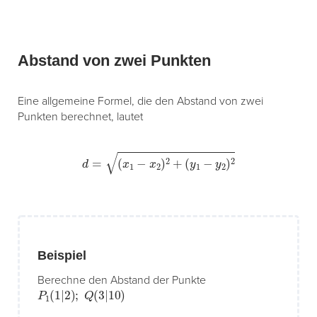
Abstand von zwei Punkten
Eine allgemeine Formel, die den Abstand von zwei
Punkten berechnet, lautet
d
=
(
x
1
−
x
2
)
2
+
(
y
1
−
y
2
)
2
Beispiel
Berechne den Abstand der Punkte
P
1
(
1
|
2
)
;
Q
(
3
|
10
)