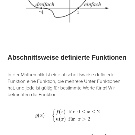
Abschnittsweise definierte Funktionen
In der Mathematik ist eine abschnittsweise definierte
Funktion eine Funktion, die mehrere Unter-Funktionen
x
hat, und jede ist gültig für bestimmte Werte für
! Wir
betrachten die Funktion
g
(
x
)
=
{
f
(
x
)
für
0
≤
x
≤
2
h
(
x
)
für
x
>
2
ü
ü
x
0
2