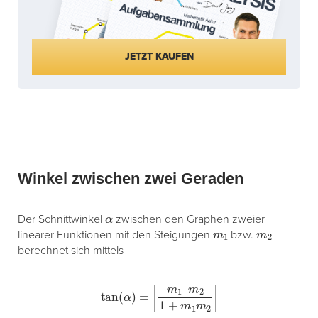
JETZT KAUFEN
Winkel zwischen zwei Geraden
α
Der Schnittwinkel
zwischen den Graphen zweier
m
1
m
2
linearer Funktionen mit den Steigungen
bzw.
berechnet sich mittels
tan
(
α
)
=
|
m
1
–
m
2
1
+
m
1
m
2
|