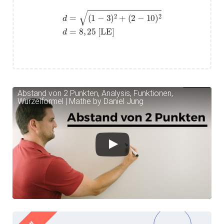
d
=
(
1
−
3
)
2
+
(
2
−
10
)
2
d
=
8
,
25
[
LE
]
Abstand von 2 Punkten, Analysis, Funktionen,
Wurzelformel | Mathe by Daniel Jung