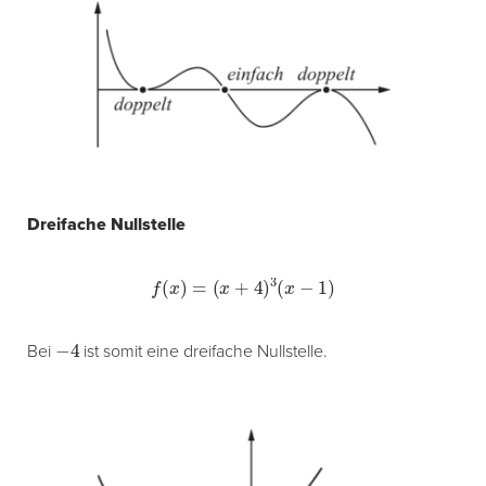
Dreifache Nullstelle
f
(
x
)
=
(
x
+
4
)
3
(
x
−
1
)
−
4
Bei
ist somit eine dreifache Nullstelle.