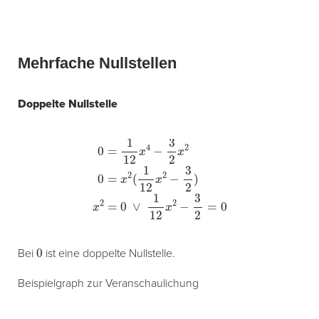
Mehrfache Nullstellen
Doppelte Nullstelle
0
=
1
12
x
4
−
3
2
x
2
0
=
x
2
(
1
12
x
2
−
3
2
)
x
2
=
0
∨
1
12
x
2
−
3
2
=
0
0
Bei
ist eine doppelte Nullstelle.
Beispielgraph zur Veranschaulichung