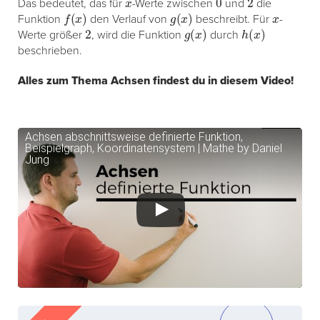
Das bedeutet, das für
-Werte zwischen
und
die
f
(
x
)
g
(
x
)
x
Funktion
den Verlauf von
beschreibt. Für
-
2
g
(
x
)
h
(
x
)
Werte größer
, wird die Funktion
durch
beschrieben.
Alles zum Thema Achsen findest du in diesem Video!
Achsen abschnittsweise definierte Funktion,
Beispielgraph, Koordinatensystem | Mathe by Daniel
Jung