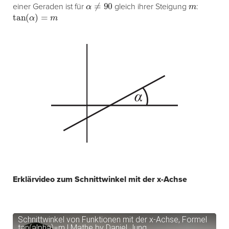
α
≠
90
m
einer Geraden ist für
gleich ihrer Steigung
:
tan
(
α
)
=
m
Erklärvideo zum Schnittwinkel mit der x-Achse
Schnittwinkel von Funktionen mit der x-Achse, Formel
tan(alpha)=m | Mathe by Daniel Jung