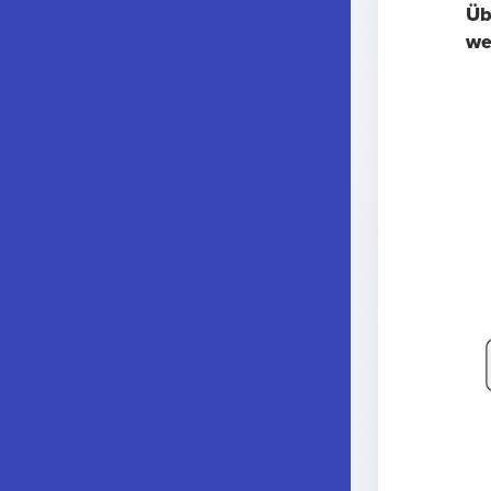
Üb
we