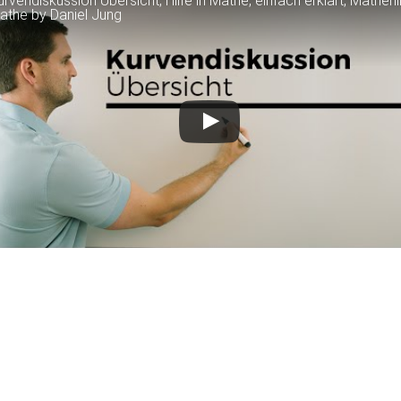
urvendiskussion Übersicht, Hilfe in Mathe, einfach erklärt, Mathehil
athe by Daniel Jung