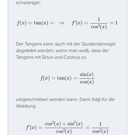
schwieriger:
f
(
x
)
=
tan
(
x
)
=
⇒
f
′
(
x
)
=
1
cos
2
(
x
)
=
1
+
tan
2
(
x
)
Der Tangens kann auch mit der Quotientenregel
abgeleitet werden, wenn man weiß, dass der
Tangens mit Sinus und Cosinus zu
f
(
x
)
=
tan
(
x
)
=
sin
(
x
)
cos
(
x
)
umgeschrieben werden kann. Dann folgt für die
Ableitung
f
′
(
x
)
=
cos
2
(
x
)
+
sin
2
(
x
)
cos
2
(
x
)
=
1
cos
2
(
x
)