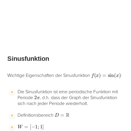
Sinusfunktion
f
(
x
)
=
sin
(
x
)
Wichtige Eigenschaften der Sinusfunktion
:
Die Sinusfunktion ist eine periodische Funktion mit
2
π
Periode
, d.h. dass der Graph der Sinusfunktion
sich nach jeder Periode wiederholt.
D
=
R
Definitionsbereich
W
=
[
−
1
;
1
]