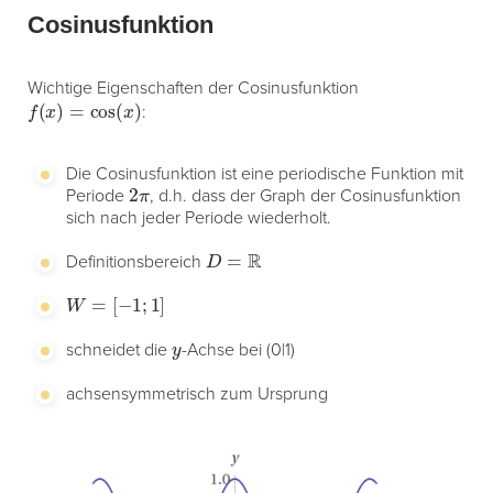
Cosinusfunktion
Wichtige Eigenschaften der Cosinusfunktion
f
(
x
)
=
cos
(
x
)
:
Die Cosinusfunktion ist eine periodische Funktion mit
2
π
Periode
, d.h. dass der Graph der Cosinusfunktion
sich nach jeder Periode wiederholt.
D
=
R
Definitionsbereich
W
=
[
−
1
;
1
]
y
schneidet die
-Achse bei (0|1)
achsensymmetrisch zum Ursprung