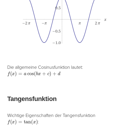
Die allgemeine Cosinusfunktion lautet:
f
(
x
)
=
a
cos
(
b
x
+
c
)
+
d
Tangensfunktion
Wichtige Eigenschaften der Tangensfunktion
f
(
x
)
=
tan
(
x
)
: