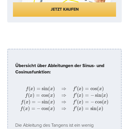
JETZT KAUFEN
Übersicht über Ableitungen der Sinus- und
Cosinusfunktion:
f
(
(
x
x
)
)
=
=
−
sin
cos
(
x
(
)
x
=
)
−
(
⇒
x
sin
)
f
f
′
(
(
x
x
(
)
x
)
=
=
)
−
f
cos
(
x
cos
)
=
(
−
x
(
)
sin
x
f
)
(
⇒
x
)
(
=
x
f
′
)
cos
(
⇒
x
)
=
f
′
sin
(
x
)
⇒
(
x
f
)
′
Die Ableitung des Tangens ist ein wenig