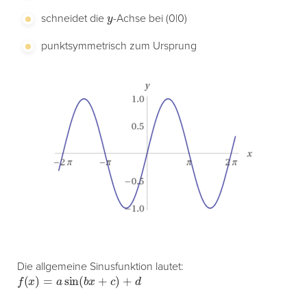
y
schneidet die
-Achse bei (0|0)
punktsymmetrisch zum Ursprung
Die allgemeine Sinusfunktion lautet:
f
(
x
)
=
a
sin
(
b
x
+
c
)
+
d