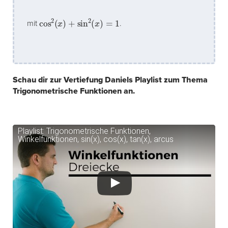
cos
2
(
x
)
+
sin
2
(
x
)
=
1
mit
.
Schau dir zur Vertiefung Daniels Playlist zum Thema
Trigonometrische Funktionen an.
Playlist: Trigonometrische Funktionen,
Winkelfunktionen, sin(x), cos(x), tan(x), arcus