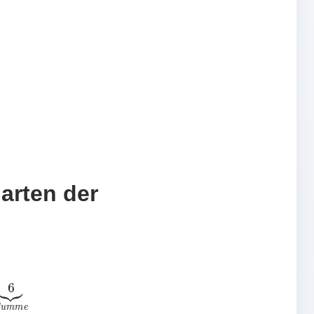
arten der
=
6
⏟
S
u
m
m
e