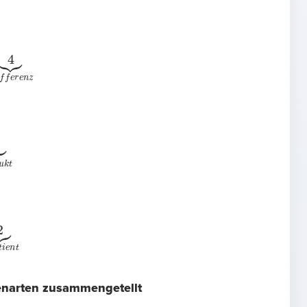
4
⏟
D
i
f
f
e
r
e
n
z
P
r
o
d
u
k
t
Q
u
o
t
i
e
n
t
enarten zusammengetellt