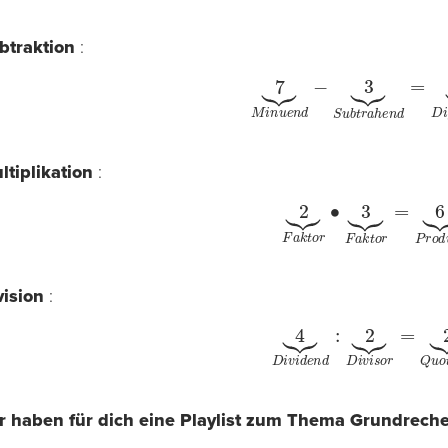
btraktion
:
7
⏟
M
i
n
u
e
n
d
−
3
⏟
S
u
b
t
r
a
h
e
n
d
=
ltiplikation
:
2
⏟
F
a
k
t
o
r
∙
3
⏟
F
a
k
t
o
r
=
6
⏟
vision
:
4
⏟
D
i
v
i
d
e
n
d
:
2
⏟
D
i
v
i
s
o
r
=
2
⏟
r haben für dich eine Playlist zum Thema Grundrech