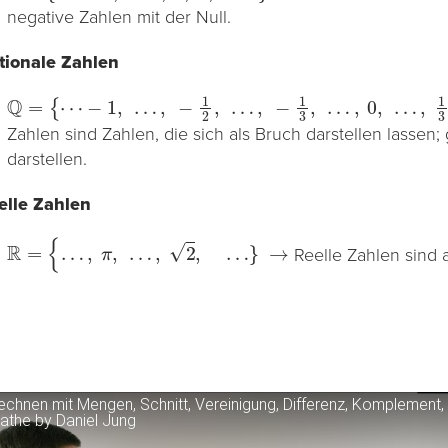
negative Zahlen mit der Null.
tionale Zahlen
Q
=
{
⋯
−
1
,
…
,
−
1
2
,
…
,
−
1
3
,
…
,
0
,
…
,
1
3
,
…
,
1
2
,
…
,
1
,
…
}
→
Zahlen sind Zahlen, die sich als Bruch darstellen lassen
darstellen.
elle Zahlen
R
=
{
…
,
π
,
…
,
2
,
…
}
→
Reelle Zahlen sind a
echnen mit Mengen, Schnitt, Vereinigung, Differenz, Komplement,
athe by Daniel Jung