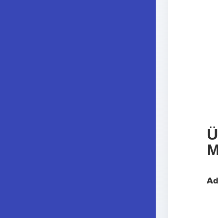
Ü
M
Ad