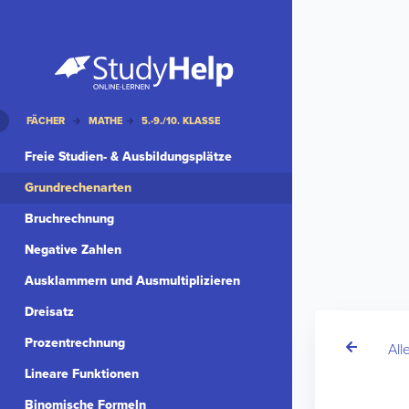
FÄCHER
MATHE
5.-9./10. KLASSE
Freie Studien- & Ausbildungsplätze
Grundrechenarten
Bruchrechnung
Negative Zahlen
Ausklammern und Ausmultiplizieren
Dreisatz
Prozentrechnung
All
Lineare Funktionen
Binomische Formeln