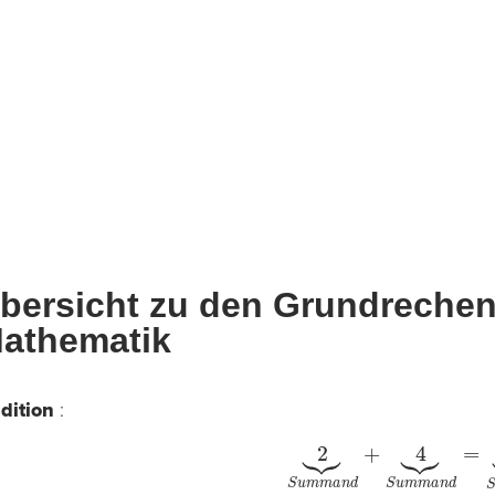
bersicht zu den Grundrechen
athematik
dition
:
2
⏟
S
u
m
m
a
n
d
+
4
⏟
S
u
m
m
a
n
d