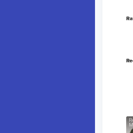
Ra
Re
R
M