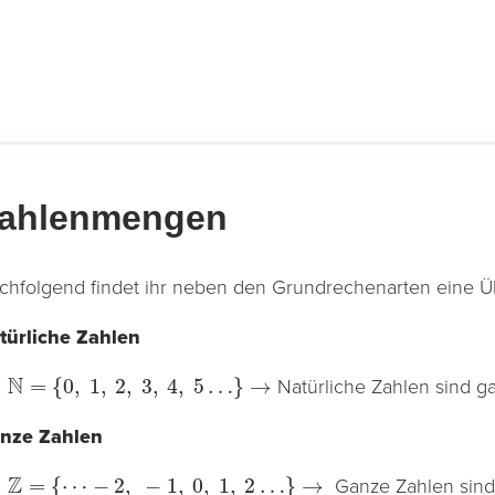
ahlenmengen
chfolgend findet ihr neben den Grundrechenarten eine Ü
türliche Zahlen
N
=
{
0
,
1
,
2
,
3
,
4
,
5
…
}
→
Natürliche Zahlen sind ga
nze Zahlen
Z
=
{
⋯
−
2
,
−
1
,
0
,
1
,
2
…
}
→
Ganze Zahlen sind 