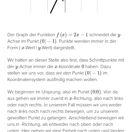
f
(
x
)
=
2
x
−
1
y
Der Graph der Funktion
schneidet die
-
(
0
|
−
1
)
Achse im Punkt
. Punkte werden immer in der
x
y
Form (
-Wert |
-Wert) dargestellt.
Wir halten an dieser Stelle also fest, dass Schnittpunkte mit
y
x
0
der
-Achse immer die
-Koordinate
haben. Dazu
(
0
|
−
1
)
stellen wir uns vor, dass wir den Punkt
im
Koordinatensystem ausfindig machen wollen.
(
0
|
0
)
Wir beginnen im Ursprung, also im Punkt
. Von da
x
aus gehen wir immer zuerst in
-Richtung, also nach links
oder nach rechts. In unserem Fall müssen wir uns weder
nach links noch nach rechts bewegen, um zu unserem
gewollten Punkt zu gelangen. Anschließend bewegen wir
uns in -Richtung, als entweder nach oben oder nach
unten. Hier gehen wir eine Einheit nach unten und landen