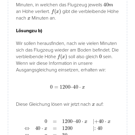
40
m
Minuten, in welchen das Flugzeug jeweils
f
(
x
)
an Höhe verliert.
gibt die verbleibende Höhe
x
nach
Minuten an.
Lösungzu b)
Wir sollen herausfinden, nach wie vielen Minuten
sich das Flugzeug wieder am Boden befindet. Die
f
(
x
)
0
verbleibende Höhe
soll also gleich
sein.
Wenn wir diese Information in unsere
Ausgangsgleichung einsetzen, erhalten wir:
0
=
1200
–
40
⋅
x
x
Diese Gleichung lösen wir jetzt nach
auf:
0
=
1200
–
40
⋅
x
|
+
40
⋅
x
⇔
40
⋅
x
=
1200
|
:
40
⇔
x
=
30