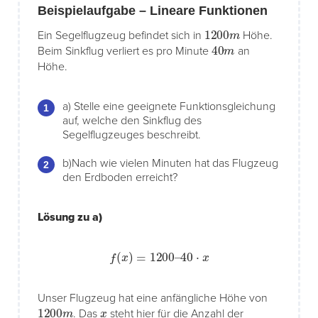
Beispielaufgabe – Lineare Funktionen
1200
m
Ein Segelflugzeug befindet sich in
Höhe.
40
m
Beim Sinkflug verliert es pro Minute
an
Höhe.
a) Stelle eine geeignete Funktionsgleichung
auf, welche den Sinkflug des
Segelflugzeuges beschreibt.
b)Nach wie vielen Minuten hat das Flugzeug
den Erdboden erreicht?
Lösung zu a)
f
(
x
)
=
1200
–
40
⋅
x
Unser Flugzeug hat eine anfängliche Höhe von
1200
m
x
. Das
steht hier für die Anzahl der