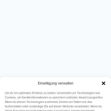
Einwilligung verwalten
ABI Intensivkurse
Online-Kurse
Um dir ein optimales Erlebnis zu bieten, verwenden wir Technologien wie
Cookies, um Geräteinformationen zu speichern und/oder darauf zuzugreifen.
Wenn du diesen Technologien zustimmst, können wir Daten wie das
Einzelnachhilfe
Lernhefte
Surfverhalten oder eindeutige IDs auf dieser Website verarbeiten. Wenn du
deine Einwillligung nicht erteilst oder zurückziehst, können bestimmte