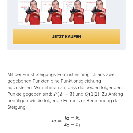
JETZT KAUFEN
Mit der Punkt-Steigungs-Form ist es möglich aus zwei
gegebenen Punkten eine Funktionsgleichung
aufzustellen. Wir nehmen an, dass die beiden folgenden
P
(
2
|
−
3
)
Q
(
1
|
2
)
Punkte gegeben sind:
und
. Zu Anfang
benötigen wir die folgende Formel zur Berechnung der
Steigung:
m
=
y
2
−
y
1
x
2
−
x
1