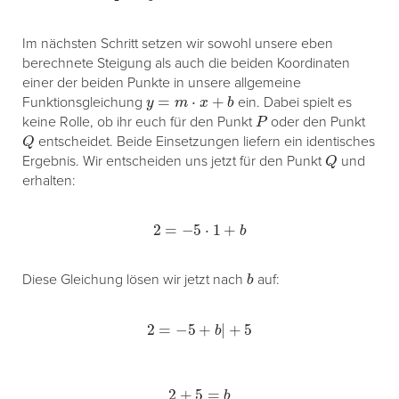
Im nächsten Schritt setzen wir sowohl unsere eben
berechnete Steigung als auch die beiden Koordinaten
einer der beiden Punkte in unsere allgemeine
y
=
m
⋅
x
+
b
Funktionsgleichung
ein. Dabei spielt es
P
keine Rolle, ob ihr euch für den Punkt
oder den Punkt
Q
entscheidet. Beide Einsetzungen liefern ein identisches
Q
Ergebnis. Wir entscheiden uns jetzt für den Punkt
und
erhalten:
2
=
−
5
⋅
1
+
b
b
Diese Gleichung lösen wir jetzt nach
auf:
2
=
−
5
+
b
|
+
5
2
+
5
=
b