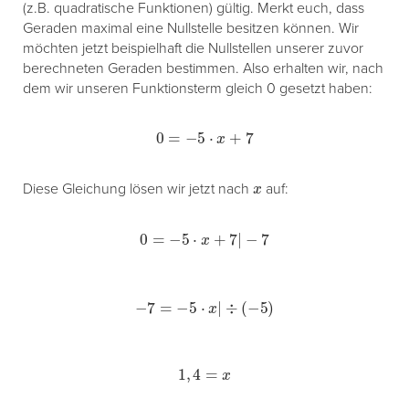
(z.B. quadratische Funktionen) gültig. Merkt euch, dass
Geraden maximal eine Nullstelle besitzen können. Wir
möchten jetzt beispielhaft die Nullstellen unserer zuvor
berechneten Geraden bestimmen. Also erhalten wir, nach
dem wir unseren Funktionsterm gleich 0 gesetzt haben:
0
=
−
5
⋅
x
+
7
x
Diese Gleichung lösen wir jetzt nach
auf:
0
=
−
5
⋅
x
+
7
|
−
7
−
7
=
−
5
⋅
x
|
÷
(
−
5
)
1
,
4
=
x