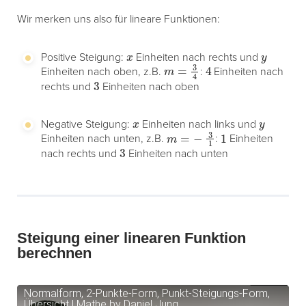
Wir merken uns also für lineare Funktionen:
x
y
Positive Steigung:
Einheiten nach rechts und
m
=
3
4
4
Einheiten nach oben, z.B.
:
Einheiten nach
3
rechts und
Einheiten nach oben
x
y
Negative Steigung:
Einheiten nach links und
m
=
−
3
1
1
Einheiten nach unten, z.B.
:
Einheiten
3
nach rechts und
Einheiten nach unten
Steigung einer linearen Funktion
berechnen
Normalform, 2-Punkte-Form, Punkt-Steigungs-Form,
Übersicht | Mathe by Daniel Jung