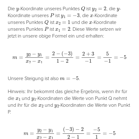
y
Q
y
2
=
2
y
Die
-Koordinate unseres Punktes
ist
, die
-
P
y
1
=
−
3
x
Koordinate unseres
ist
, die
-Koordinate
Q
x
2
=
1
x
unseres Punktes
ist
und die
-Koordinate
P
x
1
=
2
unseres Punktes
ist
. Diese Werte setzen wir
jetzt in unsere obige Formel ein und erhalten:
m
=
y
2
−
y
1
x
2
−
x
1
=
2
−
(
−
3
)
1
−
2
=
2
+
3
−
1
=
5
−
1
=
−
5
m
=
−
5
Unsere Steigung ist also
.
Hinweis: Ihr bekommt das gleiche Ergebnis, wenn ihr für
x
1
y
1
die
und
-Koordinaten die Werte von Punkt Q nehmt
x
2
y
2
und ihr für die
und
-Koordinaten die Werte von Punkt
P.
m
=
y
2
−
y
1
x
2
−
x
1
=
(
−
3
)
−
2
2
−
1
=
−
5
1
=
−
5