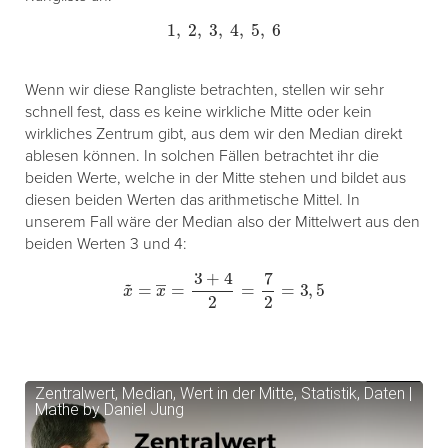
1
,
2
,
3
,
4
,
5
,
6
Wenn wir diese Rangliste betrachten, stellen wir sehr
schnell fest, dass es keine wirkliche Mitte oder kein
wirkliches Zentrum gibt, aus dem wir den Median direkt
ablesen können. In solchen Fällen betrachtet ihr die
beiden Werte, welche in der Mitte stehen und bildet aus
diesen beiden Werten das arithmetische Mittel. In
unserem Fall wäre der Median also der Mittelwert aus den
beiden Werten 3 und 4:
x
~
=
x
―
=
3
+
4
2
=
7
2
=
3
,
5
Zentralwert, Median, Wert in der Mitte, Statistik, Daten |
Mathe by Daniel Jung