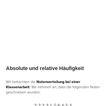
Absolute und relative Häufigkeit
Wir betrachten die
Notenverteilung bei einer
Klassenarbeit
. Wir nehmen an, dass die folgenden Noten
geschrieben wurden:
2
;
2
;
2
;
3
;
1
;
5
;
6
;
4
;
5
;
3