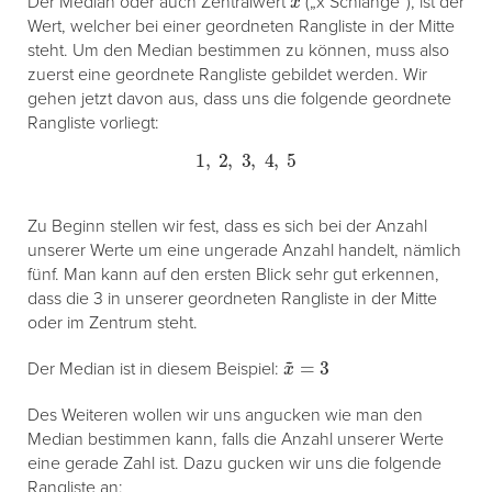
Der Median oder auch Zentralwert
(„x Schlange“), ist der
Wert, welcher bei einer geordneten Rangliste in der Mitte
steht. Um den Median bestimmen zu können, muss also
zuerst eine geordnete Rangliste gebildet werden. Wir
gehen jetzt davon aus, dass uns die folgende geordnete
Rangliste vorliegt:
1
,
2
,
3
,
4
,
5
Zu Beginn stellen wir fest, dass es sich bei der Anzahl
unserer Werte um eine ungerade Anzahl handelt, nämlich
fünf. Man kann auf den ersten Blick sehr gut erkennen,
dass die 3 in unserer geordneten Rangliste in der Mitte
oder im Zentrum steht.
x
~
=
3
Der Median ist in diesem Beispiel:
Des Weiteren wollen wir uns angucken wie man den
Median bestimmen kann, falls die Anzahl unserer Werte
eine gerade Zahl ist. Dazu gucken wir uns die folgende
Rangliste an: