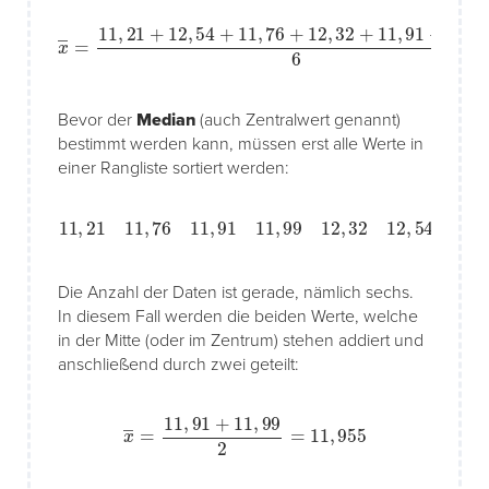
x
―
=
11
,
21
+
12
,
54
+
11
,
76
+
12
,
32
+
11
,
91
+
11
,
99
6
=
11
,
955
Bevor der
Median
(auch Zentralwert genannt)
bestimmt werden kann, müssen erst alle Werte in
einer Rangliste sortiert werden:
11
,
21
11
,
76
11
,
91
11
,
99
12
,
32
12
,
54
Die Anzahl der Daten ist gerade, nämlich sechs.
In diesem Fall werden die beiden Werte, welche
in der Mitte (oder im Zentrum) stehen addiert und
anschließend durch zwei geteilt:
x
―
=
11
,
91
+
11
,
99
2
=
11
,
955