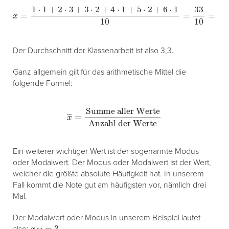
x
―
=
1
⋅
1
+
2
⋅
3
+
3
⋅
2
+
4
⋅
1
+
5
⋅
2
+
6
⋅
1
10
=
33
10
=
3
,
3
Der Durchschnitt der Klassenarbeit ist also 3,3.
Ganz allgemein gilt für das arithmetische Mittel die
folgende Formel:
x
―
=
Summe
aller
Wert
e
Anzahl
der
Werte
Ein weiterer wichtiger Wert ist der sogenannte Modus
oder Modalwert. Der Modus oder Modalwert ist der Wert,
welcher die größte absolute Häufigkeit hat. In unserem
Fall kommt die Note gut am häufigsten vor, nämlich drei
Mal.
Der Modalwert oder Modus in unserem Beispiel lautet
x
M
=
3
also:
.