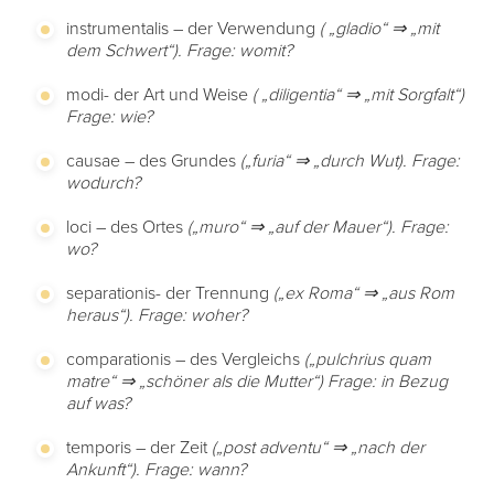
instrumentalis – der Verwendung
( „gladio“ ⇒ „mit
dem Schwert“). Frage: womit?
modi- der Art und Weise
( „diligentia“ ⇒ „mit Sorgfalt“)
Frage: wie?
causae – des Grundes
(„furia“ ⇒ „durch Wut). Frage:
wodurch?
loci – des Ortes
(„muro“ ⇒ „auf der Mauer“). Frage:
wo?
separationis- der Trennung
(„ex Roma“ ⇒ „aus Rom
heraus“). Frage: woher?
comparationis – des Vergleichs
(„pulchrius quam
matre“ ⇒ „schöner als die Mutter“) Frage: in Bezug
auf was?
temporis – der Zeit
(„post adventu“ ⇒ „nach der
Ankunft“). Frage: wann?