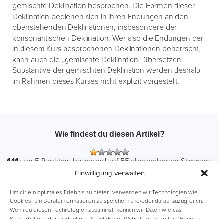
gemischte Deklination besprochen. Die Formen dieser
Deklination bedienen sich in ihren Endungen an den
obenstehenden Deklinationen, insbesondere der
konsonantischen Deklination. Wer also die Endungen der
in diesem Kurs besprochenen Deklinationen beherrscht,
kann auch die „gemischte Deklination“ übersetzen.
Substantive der gemischten Deklination werden deshalb
im Rahmen dieses Kurses nicht explizit vorgestellt.
Wie findest du diesen Artikel?
1,11
von
5
Punkten, basierend auf
55
abgegebenen Stimmen.
Einwilligung verwalten
ABI Intensivkurse
Online-Kurse
Um dir ein optimales Erlebnis zu bieten, verwenden wir Technologien wie
Cookies, um Geräteinformationen zu speichern und/oder darauf zuzugreifen.
Wenn du diesen Technologien zustimmst, können wir Daten wie das
Einzelnachhilfe
Lernhefte
Surfverhalten oder eindeutige IDs auf dieser Website verarbeiten. Wenn du