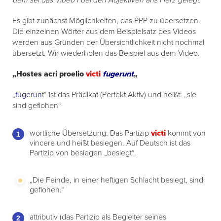
dem sei das Video I bei den Adjektiven ans Herz gelegt.
Es gibt zunächst Möglichkeiten, das PPP zu übersetzen.
Die einzelnen Wörter aus dem Beispielsatz des Videos
werden aus Gründen der Übersichtlichkeit nicht nochmal
übersetzt. Wir wiederholen das Beispiel aus dem Video.
„
Hostes
acri proelio
victi
fugerunt
„
„
fugerun
t“ ist das Prädikat (Perfekt Aktiv) und heißt: „sie
sind geflohen“
wörtliche Übersetzung: Das Partizip
victi
kommt von
vincere und heißt besiegen. Auf Deutsch ist das
Partizip von besiegen „besiegt“.
„Die Feinde, in einer heftigen Schlacht besiegt, sind
geflohen.“
attributiv (das Partizip als Begleiter seines