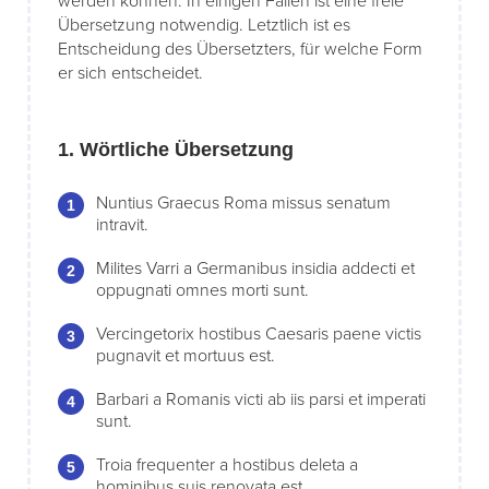
werden können. In einigen Fällen ist eine freie
Übersetzung notwendig. Letztlich ist es
Entscheidung des Übersetzters, für welche Form
er sich entscheidet.
1. Wörtliche Übersetzung
Nuntius Graecus Roma missus senatum
intravit.
Milites Varri a Germanibus insidia addecti et
oppugnati omnes morti sunt.
Vercingetorix hostibus Caesaris paene victis
pugnavit et mortuus est.
Barbari a Romanis victi ab iis parsi et imperati
sunt.
Troia frequenter a hostibus deleta a
hominibus suis renovata est.