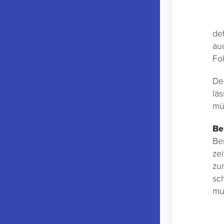
de
au
Fo
Der
lä
mü
Be
Be
ze
zu
sc
mu