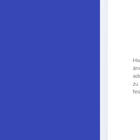
Hi
än
ad
zu
fes