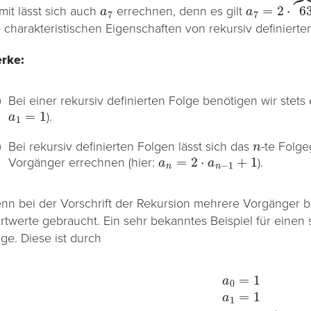
a
7
a
7
=
2
⋅
63
⏞
=
mit lässt sich auch
errechnen, denn es gilt
e charakteristischen Eigenschaften von rekursiv definierte
rke:
Bei einer rekursiv definierten Folge benötigen wir stets
a
1
=
1
).
n
Bei rekursiv definierten Folgen lässt sich das
-te Folge
a
n
=
2
⋅
a
n
−
1
+
1
Vorgänger errechnen (hier:
).
nn bei der Vorschrift der Rekursion mehrere Vorgänger 
artwerte gebraucht. Ein sehr bekanntes Beispiel für einen s
lge. Diese ist durch
a
0
=
1
a
1
=
1
a
n
+
1
=
a
n
+
a