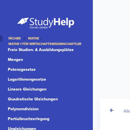
FÄCHER
MATHE
MATHE 1 FÜR WIRTSCHAFTSWISSENSCHAFTLER
Freie Studien- & Ausbildungsplätze
Mengen
Potenzgesetze
Logarithmengesetze
Lineare Gleichungen
Quadratische Gleichungen
Polynomdivision
All
Partialbruchzerlegung
Ungleichungen