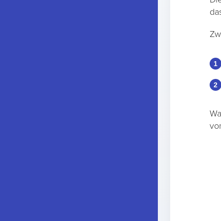
da
Zw
Wa
vo
1
,