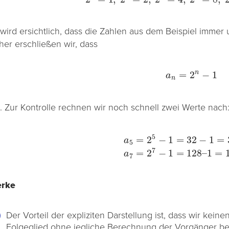
 wird ersichtlich, dass die Zahlen aus dem Beispiel imme
her erschließen wir, dass
a
n
=
2
n
−
1
lt. Zur Kontrolle rechnen wir noch schnell zwei Werte nach
a
5
=
2
5
−
1
=
32
−
1
=
31
✓
a
7
=
2
7
−
1
=
rke
Der Vorteil der expliziten Darstellung ist, dass wir kein
Folgeglied ohne jegliche Berechnung der Vorgänger b