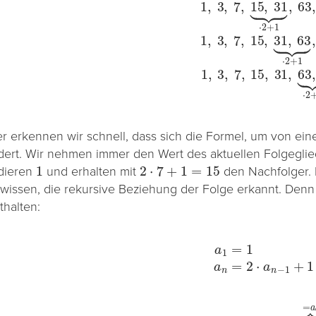
er erkennen wir schnell, dass sich die Formel, um von ein
dert. Wir nehmen immer den Wert des aktuellen Folgeglied
1
2
⋅
7
+
1
=
15
dieren
und erhalten mit
den Nachfolger. 
 wissen, die rekursive Beziehung der Folge erkannt. Denn 
thalten:
a
1
=
1
a
n
=
2
⋅
a
n
−
1
+
1