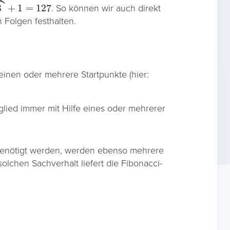
a
6
+
1
=
127
. So können wir auch direkt
n Folgen festhalten.
 einen oder mehrere Startpunkte (hier:
glied immer mit Hilfe eines oder mehrerer
benötigt werden, werden ebenso mehrere
olchen Sachverhalt liefert die Fibonacci-
n
−
1