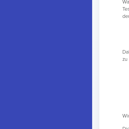
Wa
Te
de
Da
zu 
Wi
Di