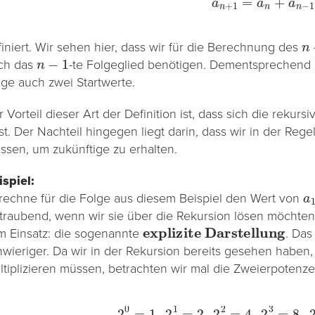
n
finiert. Wir sehen hier, dass wir für die Berechnung des
n
−
1
ch das
-te Folgeglied benötigen. Dementsprechend b
lge auch zwei Startwerte.
 Vorteil dieser Art der Definition ist, dass sich die rekur
sst. Der Nachteil hingegen liegt darin, dass wir in der Reg
ssen, um zukünftige zu erhalten.
ispiel:
a
rechne für die Folge aus diesem Beispiel den Wert von
itraubend, wenn wir sie über die Rekursion lösen möchten
explizite Darstellung
m Einsatz: die sogenannte
. Das
hwieriger. Da wir in der Rekursion bereits gesehen haben
ltiplizieren müssen, betrachten wir mal die Zweierpotenze
2
0
=
1
,
2
1
=
2
,
2
2
=
4
,
2
3
=
8
,
2
4