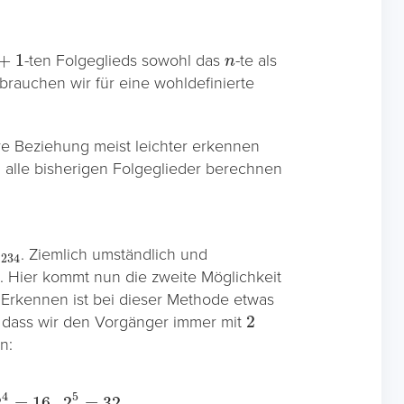
+
1
n
-ten Folgeglieds sowohl das
-te als
rauchen wir für eine wohldefinierte
sive Beziehung meist leichter erkennen
el alle bisherigen Folgeglieder berechnen
1234
. Ziemlich umständlich und
. Hier kommt nun die zweite Möglichkeit
 Erkennen ist bei dieser Methode etwas
2
, dass wir den Vorgänger immer mit
n:
=
16
,
2
5
=
32