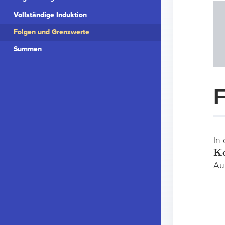
Vollständige Induktion
Folgen und Grenzwerte
Summen
F
In
Ko
Au