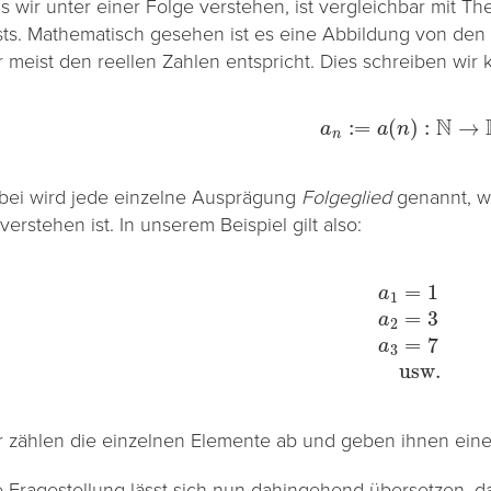
s wir unter einer Folge verstehen, ist vergleichbar mit 
sts. Mathematisch gesehen ist es eine Abbildung von den 
r meist den reellen Zahlen entspricht. Dies schreiben wir 
a
n
:=
a
(
n
)
:
N
→
R
bei wird jede einzelne Ausprägung
Folgeglied
genannt, w
verstehen ist. In unserem Beispiel gilt also:
a
1
=
1
a
2
=
3
a
3
=
7
usw
r zählen die einzelnen Elemente ab und geben ihnen ein
e Fragestellung lässt sich nun dahingehend übersetzen, 