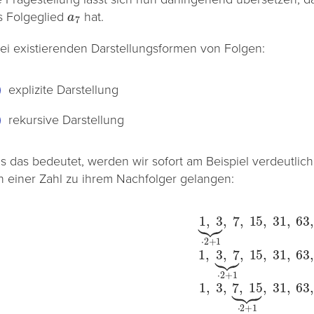
a
7
s Folgeglied
hat.
ei existierenden Darstellungsformen von Folgen:
explizite Darstellung
rekursive Darstellung
s das bedeutet, werden wir sofort am Beispiel verdeutlich
n einer Zahl zu ihrem Nachfolger gelangen:
3
⏟
⋅
2
+
1
,
7
,
15
,
31
,
63
,
?
1
1
,
,
3
3
,
,
7
7
,
⏟
15
⋅
2
,
31
+
1
,
,
15
63
,
⏟
31
⋅
,
2
63
+
1
,
,
?
?
1
1
,
,
3
3
,
,
7
7
,
,
15
15
,