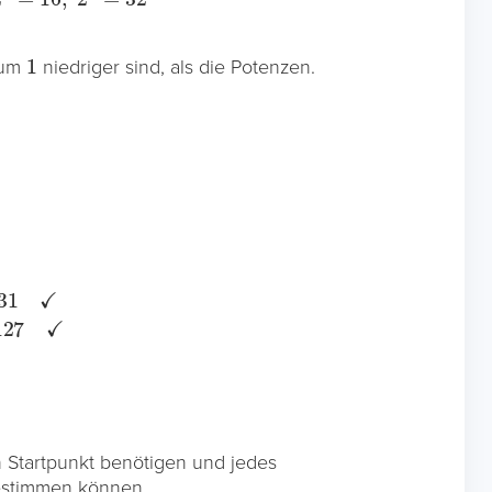
1
r um
niedriger sind, als die Potenzen.
:
128
–
1
=
127
✓
en Startpunkt benötigen und jedes
estimmen können.