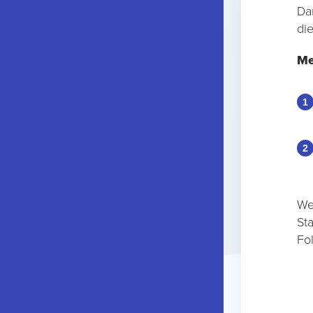
Da
di
Me
We
St
Fo