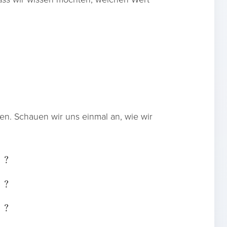
en. Schauen wir uns einmal an, wie wir
⏟
31
⋅
2
,
63
+
1
,
,
31
?
⏟
,
63
⋅
2
,
+
?
1
1
,
3
,
7
,
15
,
31
⏟
⋅
2
+
1
,
63
,
?