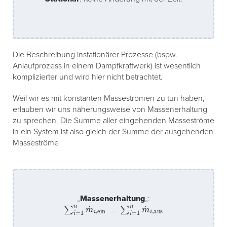
Die Beschreibung instationärer Prozesse (bspw.
Anlaufprozess in einem Dampfkraftwerk) ist wesentlich
komplizierter und wird hier nicht betrachtet.
Weil wir es mit konstanten Masseströmen zu tun haben,
erlauben wir uns näherungsweise von Massenerhaltung
zu sprechen. Die Summe aller eingehenden Masseströme
in ein System ist also gleich der Summe der ausgehenden
Masseströme
„
Massenerhaltung
„:
∑
i
=
1
n
m
˙
i
,
ein
=
∑
i
=
1
n
m
˙
i
,
aus