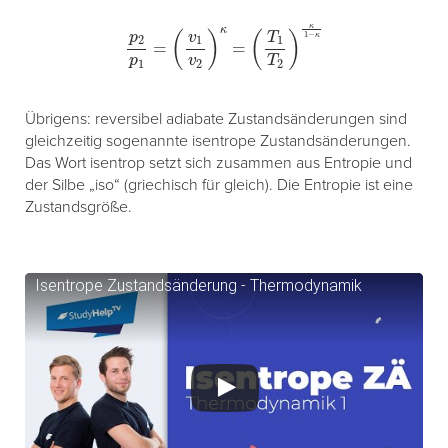
p
2
p
1
=
(
v
1
v
2
)
κ
=
(
T
1
T
2
)
κ
1
−
κ
Übrigens: reversibel adiabate Zustandsänderungen sind
gleichzeitig sogenannte isentrope Zustandsänderungen.
Das Wort isentrop setzt sich zusammen aus Entropie und
der Silbe „iso“ (griechisch für gleich). Die Entropie ist eine
Zustandsgröße.
Isentrope Zustandsänderung - Thermodynamik