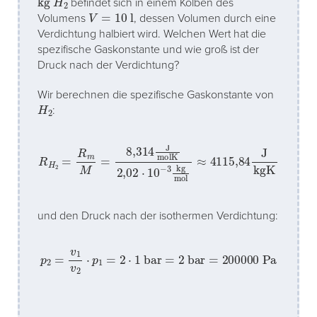
befindet sich in einem Kolben des
V
=
10
l
Volumens
, dessen Volumen durch eine
Verdichtung halbiert wird. Welchen Wert hat die
spezifische Gaskonstante und wie groß ist der
Druck nach der Verdichtung?
Wir berechnen die spezifische Gaskonstante von
H
2
:
R
H
2
=
R
m
M
=
8,314
J
molK
2
,
02
⋅
10
−
3
kg
mol
≈
4115
,
84
J
kg
und den Druck nach der isothermen Verdichtung:
p
2
=
v
1
v
2
⋅
p
1
=
2
⋅
1
bar
=
2
bar
=
200000
Pa