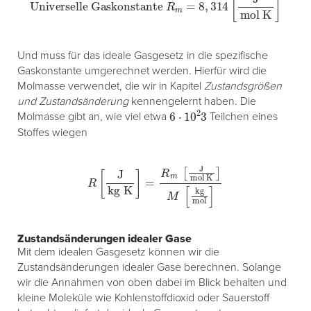
Und muss für das ideale Gasgesetz in die spezifische
Gaskonstante umgerechnet werden. Hierfür wird die
Molmasse verwendet, die wir in Kapitel
Zustandsgrößen
und Zustandsänderung
kennengelernt haben. Die
6
⋅
10
2
3
Molmasse gibt an, wie viel etwa
Teilchen eines
Stoffes wiegen
R
[
J
kg K
]
=
R
m
[
J
mol K
]
M
[
kg
mol
]
Zustandsänderungen idealer Gase
Mit dem idealen Gasgesetz können wir die
Zustandsänderungen idealer Gase berechnen. Solange
wir die Annahmen von oben dabei im Blick behalten und
kleine Moleküle wie Kohlenstoffdioxid oder Sauerstoff