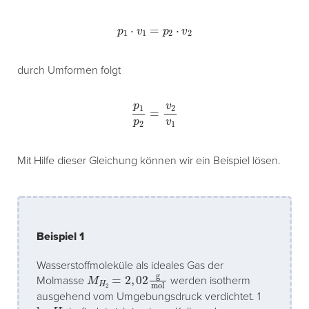
p
1
⋅
v
1
=
p
2
⋅
v
2
durch Umformen folgt
p
1
p
2
=
v
2
v
1
Mit Hilfe dieser Gleichung können wir ein Beispiel lösen.
Beispiel 1
Wasserstoffmoleküle als ideales Gas der
M
H
2
=
2
,
02
g
mol
Molmasse
werden isotherm
ausgehend vom Umgebungsdruck verdichtet. 1
kg
H
2