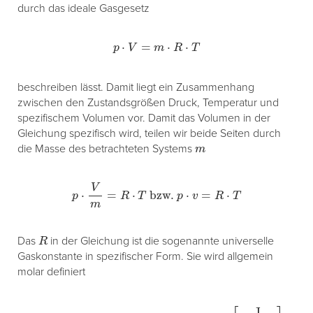
durch das ideale Gasgesetz
p
⋅
V
=
m
⋅
R
⋅
T
beschreiben lässt. Damit liegt ein Zusammenhang
zwischen den Zustandsgrößen Druck, Temperatur und
spezifischem Volumen vor. Damit das Volumen in der
Gleichung spezifisch wird, teilen wir beide Seiten durch
m
die Masse des betrachteten Systems
p
⋅
V
m
=
R
⋅
T
bzw.
p
⋅
v
=
R
⋅
T
R
Das
in der Gleichung ist die sogenannte universelle
Gaskonstante in spezifischer Form. Sie wird allgemein
molar definiert
Universelle Gaskonstante
R
m
=
8
,
314
[
J
mol K
]