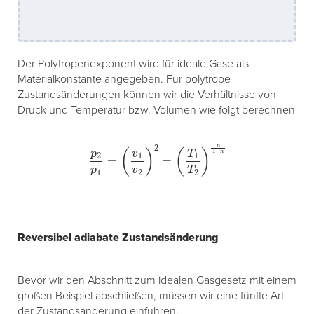
Der Polytropenexponent wird für ideale Gase als
Materialkonstante angegeben. Für polytrope
Zustandsänderungen können wir die Verhältnisse von
Druck und Temperatur bzw. Volumen wie folgt berechnen
p
2
p
1
=
(
v
1
v
2
)
2
=
(
T
1
T
2
)
n
1
−
n
Reversibel adiabate Zustandsänderung
Bevor wir den Abschnitt zum idealen Gasgesetz mit einem
großen Beispiel abschließen, müssen wir eine fünfte Art
der Zustandsänderung einführen.