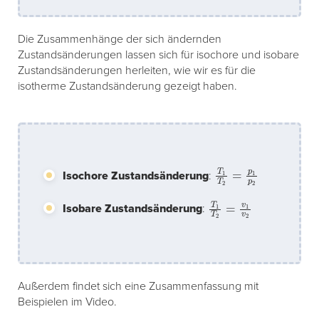
Die Zusammenhänge der sich ändernden
Zustandsänderungen lassen sich für isochore und isobare
Zustandsänderungen herleiten, wie wir es für die
isotherme Zustandsänderung gezeigt haben.
T
1
T
2
=
p
1
p
2
Isochore Zustandsänderung
:
T
1
T
2
=
v
1
v
2
Isobare Zustandsänderung
:
Außerdem findet sich eine Zusammenfassung mit
Beispielen im Video.