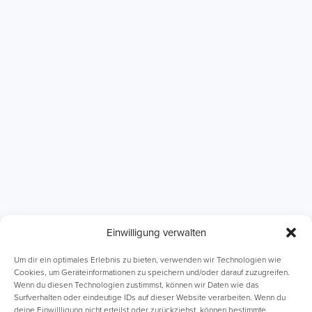
Einwilligung verwalten
ABI Intensivkurse
Online-Kurse
Um dir ein optimales Erlebnis zu bieten, verwenden wir Technologien wie
Cookies, um Geräteinformationen zu speichern und/oder darauf zuzugreifen.
Wenn du diesen Technologien zustimmst, können wir Daten wie das
Einzelnachhilfe
Lernhefte
Surfverhalten oder eindeutige IDs auf dieser Website verarbeiten. Wenn du
deine Einwillligung nicht erteilst oder zurückziehst, können bestimmte