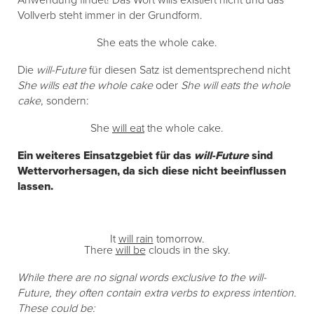
Anwendung findet! Das Wort wills existiert nicht und das
Vollverb steht immer in der Grundform.
She eats the whole cake.
Die
will-Future
für diesen Satz ist dementsprechend nicht
She wills eat the whole cake
oder
She will eats the whole
cake
, sondern:
She
will eat
the whole cake.
Ein weiteres Einsatzgebiet für das
will-Future
sind
Wettervorhersagen, da sich diese nicht beeinflussen
lassen.
It
will rain
tomorrow.
There
will be
clouds in the sky.
While there are no signal words exclusive to the will-
Future, they often contain extra verbs to express intention.
These could be: