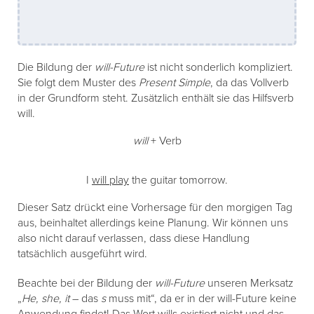
Die Bildung der
will-Future
ist nicht sonderlich kompliziert.
Sie folgt dem Muster des
Present Simple
, da das Vollverb
in der Grundform steht. Zusätzlich enthält sie das Hilfsverb
will.
will
+ Verb
I
will play
the guitar tomorrow.
Dieser Satz drückt eine Vorhersage für den morgigen Tag
aus, beinhaltet allerdings keine Planung. Wir können uns
also nicht darauf verlassen, dass diese Handlung
tatsächlich ausgeführt wird.
Beachte bei der Bildung der
will-Future
unseren Merksatz
„
He, she, it
– das
s
muss mit“, da er in der will-Future keine