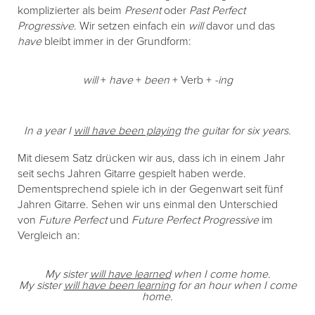
komplizierter als beim
Present
oder
Past Perfect
Progressive
. Wir setzen einfach ein
will
davor und das
have
bleibt immer in der Grundform:
will
+
have
+
been
+ Verb +
-ing
In a year I
will have been playing
the guitar for six years.
Mit diesem Satz drücken wir aus, dass ich in einem Jahr
seit sechs Jahren Gitarre gespielt haben werde.
Dementsprechend spiele ich in der Gegenwart seit fünf
Jahren Gitarre. Sehen wir uns einmal den Unterschied
von
Future Perfect
und
Future Perfect Progressive
im
Vergleich an:
My sister
will have learned
when I come home.
My sister
will have been learning
for an hour when I come
home.