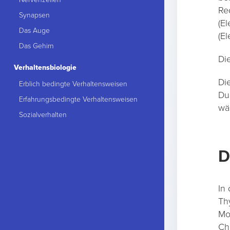
Re
Synapsen
(E
Das Auge
(El
Das Gehirn
Di
Verhaltensbiologie
Die
Erblich bedingte Verhaltensweisen
Du
Erfahrungsbedingte Verhaltensweisen
wä
Sozialverhalten
D
In
Th
Mo
Ch