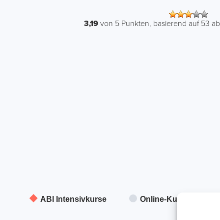
3,19
von
5
Punkten, basierend auf
53
ab
ABI Intensivkurse
Online-Kurse