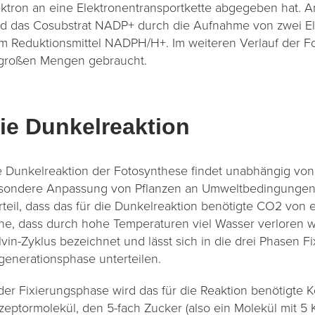
ektron an eine Elektronentransportkette abgegeben hat. A
rd das Cosubstrat NADP+ durch die Aufnahme von zwei El
m Reduktionsmittel NADPH/H+. Im weiteren Verlauf der Fo
 großen Mengen gebraucht.
ie Dunkelreaktion
e Dunkelreaktion der Fotosynthese findet unabhängig von v
sondere Anpassung von Pflanzen an Umweltbedingungen, a
rteil, dass das für die Dunkelreaktion benötigte CO2 vo
ne, dass durch hohe Temperaturen viel Wasser verloren wi
lvin-Zyklus bezeichnet und lässt sich in die drei Phasen F
generationsphase unterteilen.
 der Fixierungsphase wird das für die Reaktion benötigte K
zeptormolekül, den 5-fach Zucker (also ein Molekül mit 5 