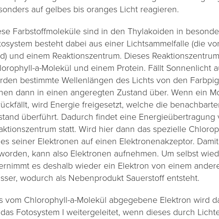
sonders auf gelbes bis oranges Licht reagieren.
ese Farbstoffmoleküle sind in den Thylakoiden in besond
tosystem besteht dabei aus einer Lichtsammelfalle (die vo
rd) und einem Reaktionszentrum. Dieses Reaktionszentrum 
lorophyll-a-Molekül und einem Protein. Fällt Sonnenlicht 
rden bestimmte Wellenlängen des Lichts von den Farbpig
hen dann in einen angeregten Zustand über. Wenn ein Mo
rückfällt, wird Energie freigesetzt, welche die benachbar
stand überführt. Dadurch findet eine Energieübertragung 
aktionszentrum statt. Wird hier dann das spezielle Chlorop
nes seiner Elektronen auf einen Elektronenakzeptor. Damit 
worden, kann also Elektronen aufnehmen. Um selbst wiede
ernimmt es deshalb wieder ein Elektron von einem andere
sser, wodurch als Nebenprodukt Sauerstoff entsteht.
s vom Chlorophyll-a-Molekül abgegebene Elektron wird da
 das Fotosystem I weitergeleitet, wenn dieses durch Lich