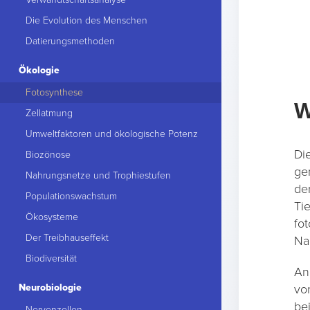
Die Evolution des Menschen
Datierungsmethoden
Ökologie
Fotosynthese
W
Zellatmung
Umweltfaktoren und ökologische Potenz
Di
Biozönose
ge
Nahrungsnetze und Trophiestufen
de
Populationswachstum
Ti
Ökosysteme
fo
Der Treibhauseffekt
Na
Biodiversität
An
Neurobiologie
vo
be
Nervenzellen