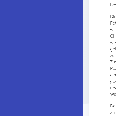
be
Di
Fo
wi
Ch
we
ge
zu
Zu
Re
ei
ge
üb
Wa
Da
an