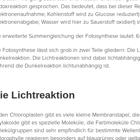
doxreaktion gesprochen. Das bedeutet, dass bei dieser R
lektronenaufnahme; Kohlenstoff wird zu Glucose reduziert)
ektronenabgabe; Wasser wird hier zu Sauerstoff oxidiert) st
e erweiterte Summengleichung der Fotosynthese laute
 Fotosynthese lässt sich grob in zwei Teile gliedern: Die Li
nkelreaktion. Die Lichtreaktionen sind dabei lichtabhäng
hrend die Dunkelreaktion lichtunabhängig ist.
ie Lichtreaktion
 den Chloroplasten gibt es viele kleine Membranstapel, d
ylakoide gibt es spezielle Moleküle, die Farbmoleküle Chl
lekülgruppen sind sehr empfindlich für bestimmte Wellenl
lorophylle reagieren besonders auf blaugrünes oder gelb