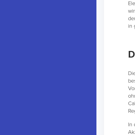
El
wi
de
in
D
Di
be
Vo
oh
Ca
Re
In
Ak