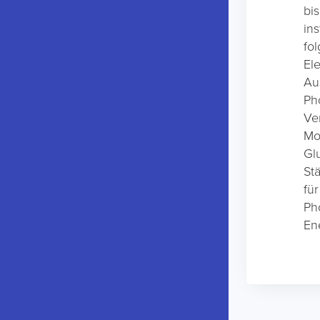
bi
ins
fo
El
Au
Ph
Ve
Mo
Gl
St
fü
Ph
En