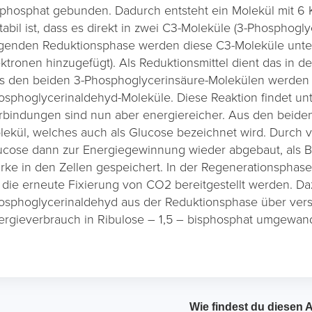
sphosphat gebunden. Dadurch entsteht ein Molekül mit 6 
tabil ist, dass es direkt in zwei C3-Moleküle (3-Phosphoglyc
lgenden Reduktionsphase werden diese C3-Moleküle unter
ektronen hinzugefügt). Als Reduktionsmittel dient das in
s den beiden 3-Phosphoglycerinsäure-Molekülen werden 
osphoglycerinaldehyd-Moleküle. Diese Reaktion findet unt
rbindungen sind nun aber energiereicher. Aus den beide
lekül, welches auch als Glucose bezeichnet wird. Durch
ucose dann zur Energiegewinnung wieder abgebaut, als Ba
ärke in den Zellen gespeichert. In der Regenerationspha
r die erneute Fixierung von CO2 bereitgestellt werden. D
osphoglycerinaldehyd aus der Reduktionsphase über ver
ergieverbrauch in Ribulose – 1,5 – bisphosphat umgewand
Wie findest du diesen A