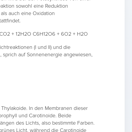
eaktion sowohl eine Reduktion
 als auch eine Oxidation
attfindet.
t: 6CO2 + 12H2O C6H12O6 + 6O2 + H2O
chtreaktionen (I und II) und die
ig, sprich auf Sonnenenergie angewiesen,
ie Thylakoide. In den Membranen dieser
orophyll und Carotinoide. Beide
ängen des Lichts, also bestimmte Farben.
grünes Licht, während die Carotinoide