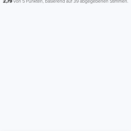
2,79
von
5
Punkten, basierend auf
39
abgegebenen Stimmen.