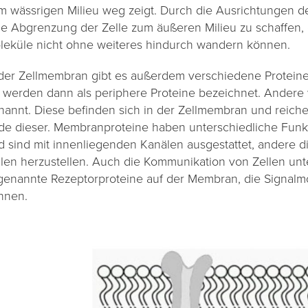
m wässrigen Milieu weg zeigt. Durch die Ausrichtungen de
ne Abgrenzung der Zelle zum äußeren Milieu zu schaffen, 
leküle nicht ohne weiteres hindurch wandern können.
 der Zellmembran gibt es außerdem verschiedene Proteine
e werden dann als periphere Proteine bezeichnet. Andere
nannt. Diese befinden sich in der Zellmembran und reich
de dieser. Membranproteine haben unterschiedliche Funkt
d sind mit innenliegenden Kanälen ausgestattet, andere 
llen herzustellen. Auch die Kommunikation von Zellen unte
genannte Rezeptorproteine auf der Membran, die Signalm
nnen.