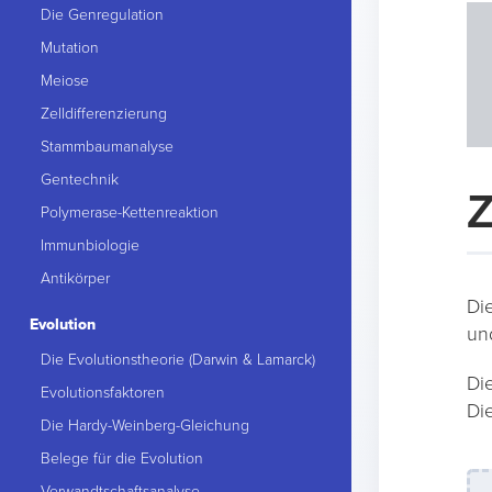
Die Genregulation
Mutation
Meiose
Zelldifferenzierung
Stammbaumanalyse
Gentechnik
Polymerase-Kettenreaktion
Immunbiologie
Antikörper
Di
Evolution
un
Die Evolutionstheorie (Darwin & Lamarck)
Di
Evolutionsfaktoren
Di
Die Hardy-Weinberg-Gleichung
Belege für die Evolution
Verwandtschaftsanalyse