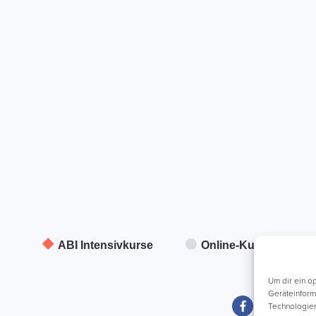
ABI Intensivkurse
Online-Kurse
Um dir ein o
Geräteinform
Technologien