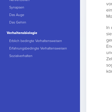
vo
Synapsen
ei
Das Auge
Mo
Das Gehirn
In
Verhaltensbiologie
si
ge
Erblich bedingte Verhaltensweisen
En
Erfahrungsbedingte Verhaltensweisen
un
Sozialverhalten
Ze
so
kö