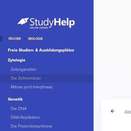
FÄCHER
BIOLOGIE
Freie Studien- & Ausbildungsplätze
Zytologie
Zellorganellen
Die Zellmembran
Mitose (und Interphase)
Genetik
Die DNA
All
DNA-Replikation
Die Proteinbiosynthese