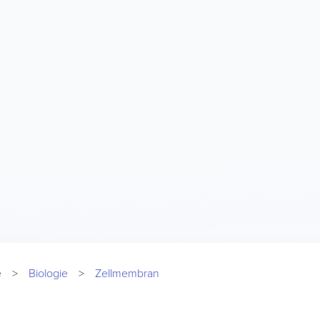
e
Biologie
Zellmembran