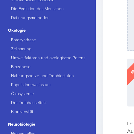
Die Evolution des Menschen
Datierungsmethoden
Ökologie
Fotosynthese
Zellatmung
Umweltfaktoren und ökologische Potenz
14
Biozönose
Nahrungsnetze und Trophiestufen
Populationswachstum
Ökosysteme
Der Treibhauseffekt
Biodiversität
Da
Neurobiologie
Au
Nervenzellen