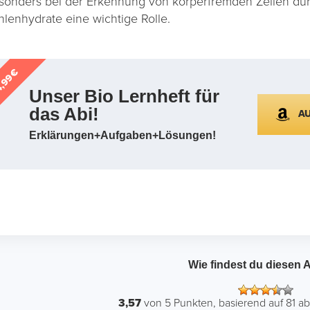
sonders bei der Erkennung von körperfremden Zellen du
hlenhydrate eine wichtige Rolle.
,99€
Unser Bio Lernheft für
das Abi!
A
Erklärungen+Aufgaben+Lösungen!
Wie findest du diesen A
3,57
von
5
Punkten, basierend auf
81
ab