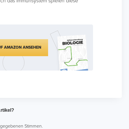
rch das Immunsystem spielen diese
UF AMAZON ANSEHEN
rtikel?
gegebenen Stimmen.