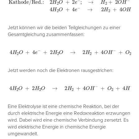
Jetzt können wir die beiden Teilgleichungen zu einer
Gesamtgleichung zusammenfassen:
4
H
2
O
+
4
e
−
+
2
H
2
O
→
2
H
2
+
4
O
H
−
+
O
2
+
4
H
+
+
4
e
−
Jetzt werden noch die Elektronen rausgestrichen:
4
H
2
O
+
2
H
2
O
→
2
H
2
+
4
O
H
−
+
O
2
+
4
H
+
Eine Elektrolyse ist eine chemische Reaktion, bei der
durch elektrische Energie eine Redoxreaktion erzwungen
wird. Dabei wird eine chemische Verbindung zersetzt. Es
wird elektrische Energie in chemische Energie
umgewandelt.