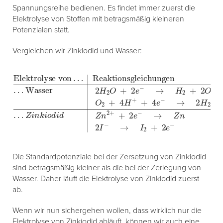
Spannungsreihe bedienen. Es findet immer zuerst die
Elektrolyse von Stoffen mit betragsmäßig kleineren
Potenzialen statt.
Vergleichen wir Zinkiodid und Wasser:
Wasser
Reaktionsgleichungen
2
H
2
-0,76
O
Z
i
+
n
k
2
V
i
o
e
Elektrolyse von
2
d
−
I
i
→
−
d
→
H
Z
n
2
I
2
2
+
+
+
Standardpotenzial
2
+
2
O
e
2
H
−
e
−
−
+
…
→
0
-0,83
,
53
Z
n
V
V
O
2
…
+
4
H
+
+
4
Die Standardpotenziale bei der Zersetzung von Zinkiodid
sind betragsmäßig kleiner als die bei der Zerlegung von
Wasser. Daher läuft die Elektrolyse von Zinkiodid zuerst
ab.
Wenn wir nun sichergehen wollen, dass wirklich nur die
Elektrolyse von Zinkiodid abläuft, können wir auch eine