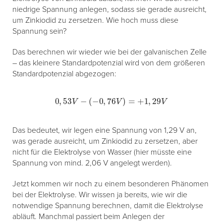
niedrige Spannung anlegen, sodass sie gerade ausreicht,
um Zinkiodid zu zersetzen. Wie hoch muss diese
Spannung sein?
Das berechnen wir wieder wie bei der galvanischen Zelle
– das kleinere Standardpotenzial wird von dem größeren
Standardpotenzial abgezogen:
0
,
53
V
−
(
−
0
,
76
V
)
=
+
1
,
29
V
Das bedeutet, wir legen eine Spannung von 1,29 V an,
was gerade ausreicht, um Zinkiodid zu zersetzen, aber
nicht für die Elektrolyse von Wasser (hier müsste eine
Spannung von mind. 2,06 V angelegt werden).
Jetzt kommen wir noch zu einem besonderen Phänomen
bei der Elektrolyse. Wir wissen ja bereits, wie wir die
notwendige Spannung berechnen, damit die Elektrolyse
abläuft. Manchmal passiert beim Anlegen der