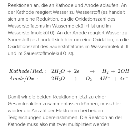
Reaktionen an, die an Kathode und Anode ablaufen. An
der Kathode reagiert Wasser zu Wasserstoff (es handelt
sich um eine Reduktion, da die Oxidationszahl des
Wasserstoffatoms im Wassermolekül +I ist und im
Wasserstoffmolekül 0). An der Anode reagiert Wasser zu
Sauerstoff (es handelt sich hier um eine Oxidation, da die
Oxidationszahl des Sauerstoffatoms im Wassermolekül -II
und im Sauerstoffmolekül 0 ist).
K
a
t
h
o
d
e
/
R
e
d
.
:
2
H
2
O
+
2
e
−
→
H
2
+
2
O
H
−
A
n
o
d
e
/
O
x
.
:
2
H
2
Damit wir die beiden Reaktionen jetzt zu einer
Gesamtreaktion zusammenfassen können, muss hier
wieder die Anzahl der Elektronen bei beiden
Teilgleichungen übereinstimmen. Die Reaktion an der
Kathode muss also mit zwei multipliziert werden:
Kathode/Red.:
⋅
2
4
H
2
O
2
+
H
4
2
e
O
−
→
+
2
2
e
H
−
2
;
→
+
H
4
O
2
+
H
−
2
O
H
−
|