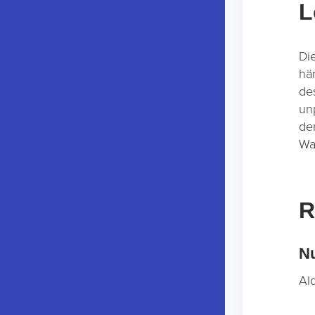
L
Di
hä
de
un
de
Wa
R
Nu
Al