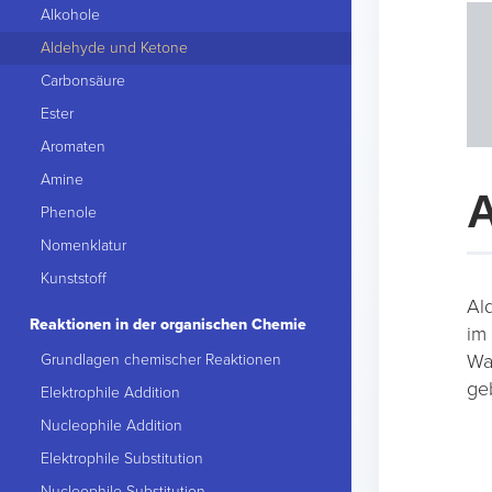
Alkohole
Aldehyde und Ketone
Carbonsäure
Ester
Aromaten
Amine
A
Phenole
Nomenklatur
Kunststoff
Al
Reaktionen in der organischen Chemie
im
Wa
Grundlagen chemischer Reaktionen
ge
Elektrophile Addition
Nucleophile Addition
Elektrophile Substitution
Nucleophile Substitution