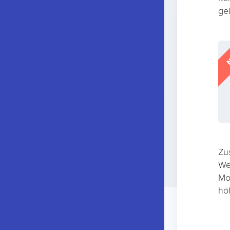
ge
N
Zu
We
Mo
hö