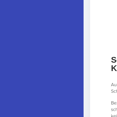
S
K
Au
Sc
Be
sc
ke