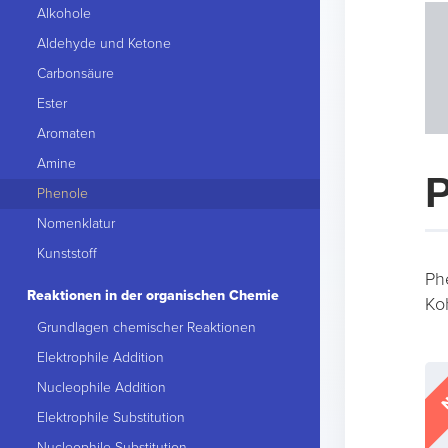
Alkohole
Aldehyde und Ketone
Carbonsäure
Ester
Aromaten
Amine
Phenole
Nomenklatur
Kunststoff
Ph
Reaktionen in der organischen Chemie
Ko
Grundlagen chemischer Reaktionen
Elektrophile Addition
N
Nucleophile Addition
Elektrophile Substitution
Nucleophile Substitution