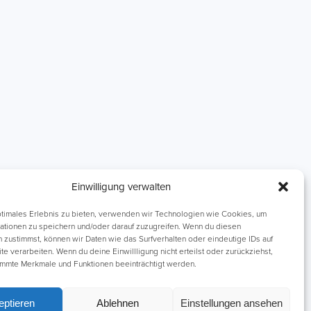
Einzelnachhilfe
Lernhefte
Einwilligung verwalten
ptimales Erlebnis zu bieten, verwenden wir Technologien wie Cookies, um
ationen zu speichern und/oder darauf zuzugreifen. Wenn du diesen
 zustimmst, können wir Daten wie das Surfverhalten oder eindeutige IDs auf
e verarbeiten. Wenn du deine Einwillligung nicht erteilst oder zurückziehst,
mmte Merkmale und Funktionen beeinträchtigt werden.
schutz
eptieren
Ablehnen
Einstellungen ansehen