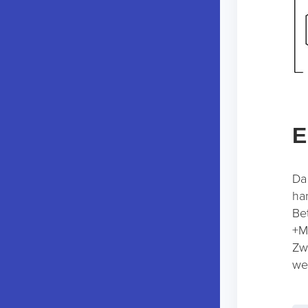
E
Da
ha
Be
+M
Zw
we