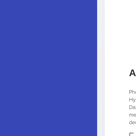
A
Ph
Hy
Daz
me
deu