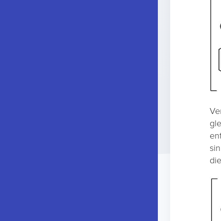
Ve
gl
en
si
di