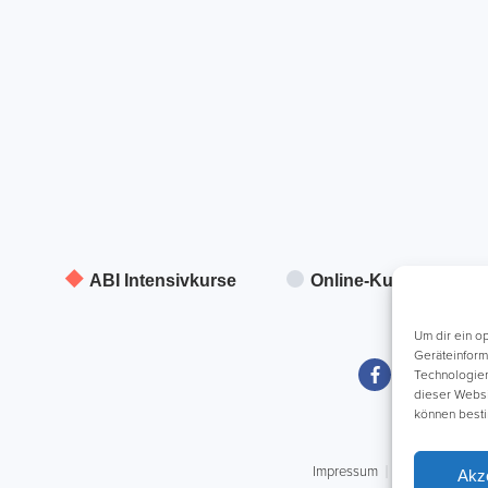
ABI Intensivkurse
Online-Kurse
Um dir ein o
Geräteinform
Technologien
dieser Websit
können besti
Impressum
AGB
Daten
Akz