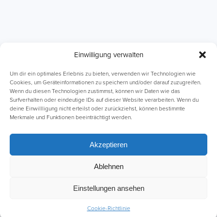
Einwilligung verwalten
ABI Intensivkurse
Online-Kurse
Um dir ein optimales Erlebnis zu bieten, verwenden wir Technologien wie
Cookies, um Geräteinformationen zu speichern und/oder darauf zuzugreifen.
Wenn du diesen Technologien zustimmst, können wir Daten wie das
Einzelnachhilfe
Lernhefte
Surfverhalten oder eindeutige IDs auf dieser Website verarbeiten. Wenn du
deine Einwillligung nicht erteilst oder zurückziehst, können bestimmte
Merkmale und Funktionen beeinträchtigt werden.
Akzeptieren
Ablehnen
Impressum
AGB
Datenschutz
Einstellungen ansehen
Cookie-Richtlinie